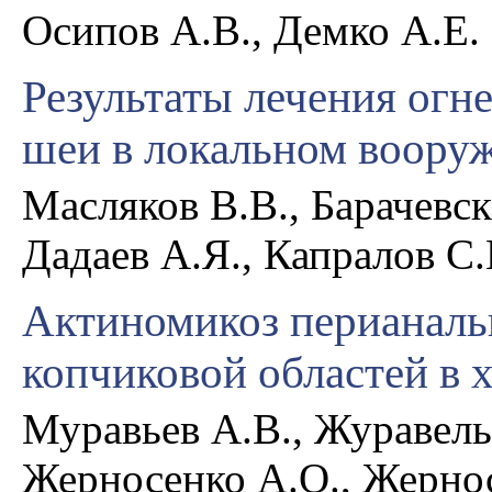
Осипов А.В., Демко А.Е.
Результаты лечения огн
шеи в локальном воору
Масляков В.В., Барачевс
Дадаев А.Я., Капралов С.
Актиномикоз перианаль
копчиковой областей в 
Муравьев А.В., Журавель 
Жерносенко А.О., Жерно