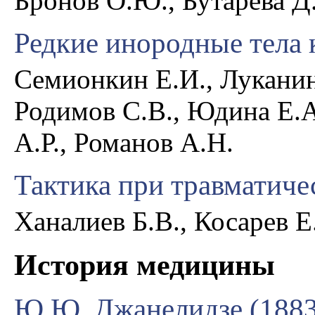
Бронов О.Ю., Бутарева Д.
Редкие инородные тела
Семионкин Е.И., Луканин
Родимов С.В., Юдина Е.А
А.Р., Романов А.Н.
Тактика при травматиче
Ханалиев Б.В., Косарев Е
История медицины
Ю.Ю. Джанелидзе (18