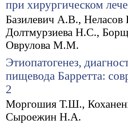
при хирургическом леч
Базилевич А.В., Неласов 
Долтмурзиева Н.С., Борщ
Оврулова М.М.
Этиопатогенез, диагнос
пищевода Барретта: сов
2
Моргошия Т.Ш., Коханенк
Сыроежин Н.А.