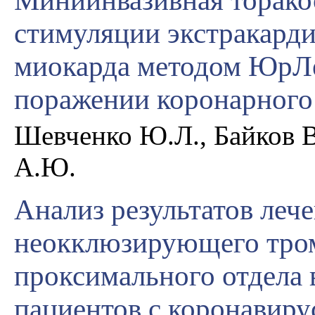
Миниинвазивная торако
стимуляции экстракарди
миокарда методом ЮрЛ
поражении коронарного
Шевченко Ю.Л., Байков В
А.Ю.
Анализ результатов леч
неокклюзирующего тро
проксимального отдела 
пациентов с коронавир