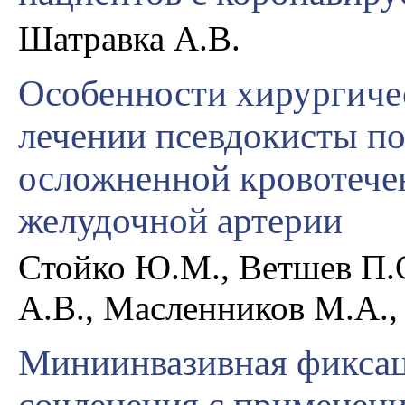
Шатравка А.В.
Особенности хирургиче
лечении псевдокисты п
осложненной кровотечен
желудочной артерии
Стойко Ю.М., Ветшев П.С
А.В., Масленников М.А., 
Миниинвазивная фиксац