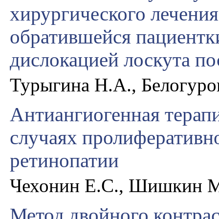
хирургического лечени
обратившейся пациентки
дислокацией лоскута 
Турыгина Н.А., Белогуро
Антиангиогенная терап
случаях пролиферативн
ретинопатии
Чехонин Е.С., Шишкин M
Метод двойного контрас