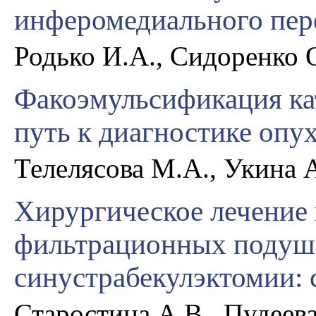
инферомедиального пер
Родько И.А., Сидоренко О
Факоэмульсификация ка
путь к диагностике опу
Телелясова М.А., Укина 
Хирургическое лечение
фильтрационных подуш
синустрабекулэктомии: 
Старостина А.В., Пудеев