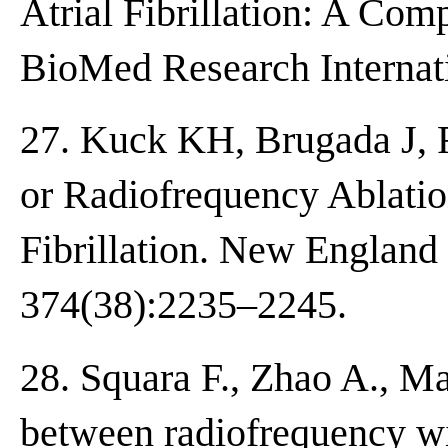
Atrial Fibrillation: A Com
BioMed Research Internat
27. Kuck KH, Brugada J, F
or Radiofrequency Ablatio
Fibrillation. New England
374(38):2235–2245.
28. Squara F., Zhao A., Ma
between radiofrequency wi