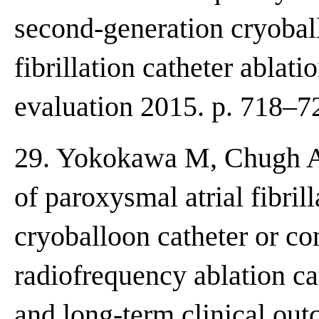
second-generation cryobal
fibrillation catheter ablat
evaluation 2015. p. 718–7
29. Yokokawa M, Chugh A, 
of paroxysmal atrial fibril
cryoballoon catheter or co
radiofrequency ablation ca
and long-term clinical out