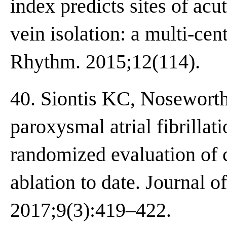
index predicts sites of ac
vein isolation: a multi-cen
Rhythm. 2015;12(114).
40. Siontis KC, Nosewort
paroxysmal atrial fibrillat
randomized evaluation of 
ablation to date. Journal o
2017;9(3):419–422.