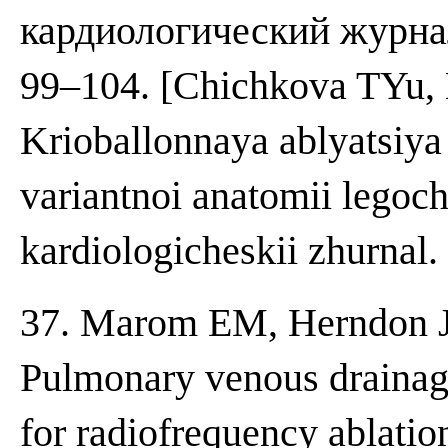
кардиологический журнал.
99–104. [Chichkova TYu,
Krioballonnaya ablyatsiya f
variantnoi anatomii legoch
kardiologicheskii zhurnal.
37. Marom EM, Herndon JE
Pulmonary venous drainage 
for radiofrequency ablatio