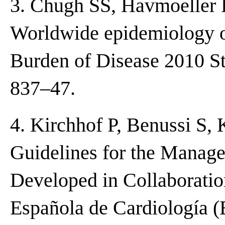
3. Chugh SS, Havmoeller R
Worldwide epidemiology of 
Burden of Disease 2010 St
837–47.
4. Kirchhof P, Benussi S, 
Guidelines for the Managem
Developed in Collaborati
Española de Cardiología (E