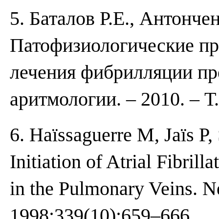
5. Баталов Р.Е., Антонче
Патофизиологические пр
лечения фибрилляции пр
аритмологии. – 2010. – Т
6. Haïssaguerre M, Jaïs P,
Initiation of Atrial Fibril
in the Pulmonary Veins. N
1998;339(10):659–666.