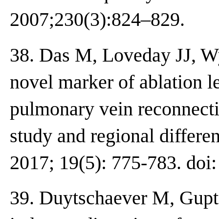
2007;230(3):824–829.
38. Das M, Loveday JJ, Wy
novel marker of ablation le
pulmonary vein reconnecti
study and regional differen
2017; 19(5): 775-783. doi
39. Duytschaever M, Gupta