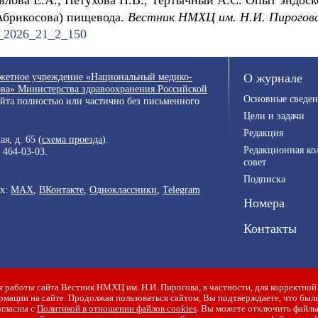
влова Е.А., Петухова Н.В., Тертычный А.С. Опыт эндоск
Абрикосова) пищевода.
Вестник НМХЦ им. Н.И. Пирогов
55_2026_21_2_150
джетное учреждение «Национальный медико-
О журнале
ва» Министерства здравоохранения Российской
Основные сведен
айта полностью или частично без письменного
Цели и задачи
Редакция
я, д. 65 (
схема проезда
).
Редакционная ко
) 464-03-03
.
совет
Подписка
ях:
MAX
,
ВКонтакте
,
Одноклассники
,
Telegram
Номера
Контакты
 работы сайта Вестник НМХЦ им. Н.И. Пирогова, в частности, для корректной
мации на сайте. Продолжая пользоваться сайтом, Вы подтверждаете, что бы
огласны с
Политикой в отношении файлов cookies
. Вы можете отключить файлы