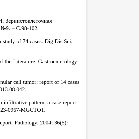
И. Зернисто­клеточная
 №9. – С.98-102.
a study of 74 cases. Dig Dis Sci.
 the Literature. Gastroenterology
lar cell tumor: report of 14 cases
2013.08.042.
nfiltrative pattern: a case report
99-123-0967-MGCTOT.
port. Pathology. 2004; 36(5):