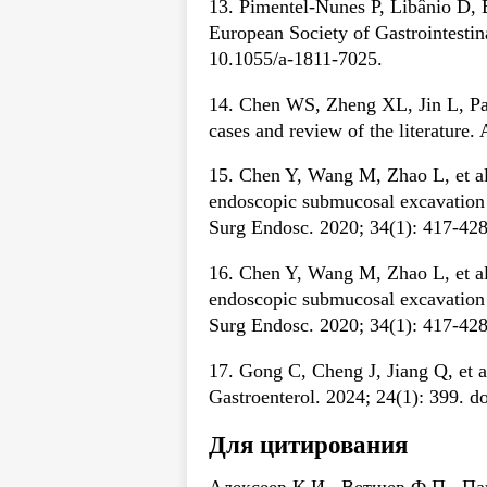
13. Pimentel-Nunes P, Libânio D, Ba
European Society of Gastrointesti
10.1055/a-1811-7025.
14. Chen WS, Zheng XL, Jin L, Pan
cases and review of the literature
15. Chen Y, Wang M, Zhao L, et al
endoscopic submucosal excavation 
Surg Endosc. 2020; 34(1): 417-428
16. Chen Y, Wang M, Zhao L, et al
endoscopic submucosal excavation 
Surg Endosc. 2020; 34(1): 417-428
17. Gong C, Cheng J, Jiang Q, et a
Gastroenterol. 2024; 24(1): 399. 
Для цитирования