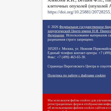
Алексеев К.И., Ветшев Ф.П., Па
клеточных опухолей (опухолей 
https://doi.org/10.25881/207282
© 2026
Федеральное государственное бю
хирургический Центр имени Н.И. Пирого
Федерации
. Использование материалов с
разрешения строго запрещено.
105203 г. Москва, ул. Нижняя Первомайска
Единый телефон контакт-центра:
+7 (499
Факс: +7 (499) 463-65-30.
Страницы Пироговского Центра в соцсет
Политика по работе с файлами cookies
Мы используем файлы cookies для улучшения
регистрационных форм и отображения инфор
об использовании файлов cookies сайтом и с