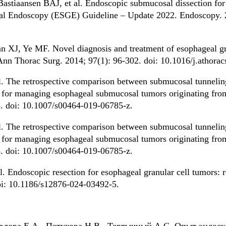
stiaansen BAJ, et al. Endoscopic submucosal dissection for su
nal Endoscopy (ESGE) Guideline – Update 2022. Endoscopy. 2
 XJ, Ye MF. Novel diagnosis and treatment of esophageal gra
. Ann Thorac Surg. 2014; 97(1): 96-302. doi: 10.1016/j.athora
. The retrospective comparison between submucosal tunnelin
for managing esophageal submucosal tumors originating from 
. doi: 10.1007/s00464-019-06785-z.
. The retrospective comparison between submucosal tunnelin
for managing esophageal submucosal tumors originating from 
. doi: 10.1007/s00464-019-06785-z.
l. Endoscopic resection for esophageal granular cell tumors:
doi: 10.1186/s12876-024-03492-5.