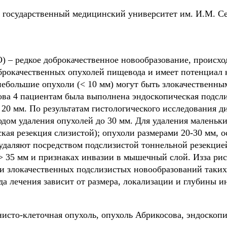
осударственный медицинский университет им. И.М. Се
О) – редкое доброкачественное новообразование, происх
брокачественных опухолей пищевода и имеет потенциал 
небольшие опухоли (< 10 мм) могут быть злокачественн
а 4 пациентам была выполнена эндоскопическая подсли
 20 мм. По результатам гистологического исследования 
дом удаления опухолей до 30 мм. Для удаления маленьки
ая резекция слизистой); опухоли размерами 20-30 мм, 
удаляют посредством подслизистой тоннельной резекцие
> 35 мм и признаках инвазии в мышечный слой. Из­за рис
 злокачественных подслизистых новообразований таки
а лечения зависит от размера, локализации и глубины и
исто-клеточная опухоль, опухоль Абрикосова, эндоскопи