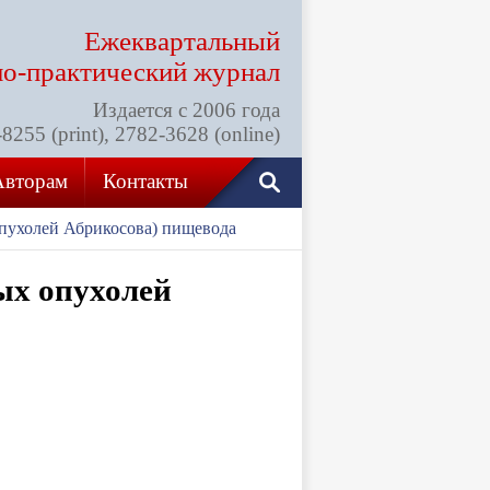
Ежеквартальный
но-практический
журнал
Издается с 2006 года
255 (print), 2782-3628 (online)
Авторам
Контакты
опухолей Абрикосова) пищевода
ых опухолей