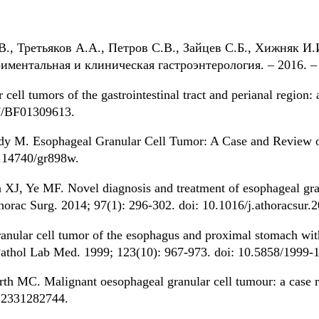
В., Третьяков А.А., Петров С.В., Зайцев С.Б., Хижняк И.
иментальная и клиническая гастроэнтерология. – 2016. –
cell tumors of the gastrointestinal tract and perianal region: 
07/BF01309613.
y M. Esophageal Granular Cell Tumor: A Case and Review of
0.14740/gr898w.
XJ, Ye MF. Novel diagnosis and treatment of esophageal granu
Thorac Surg. 2014; 97(1): 296-302. doi: 10.1016/j.athoracsur.
anular cell tumor of the esophagus and proximal stomach with i
ch Pathol Lab Med. 1999; 123(10): 967-973. doi: 10.5858/19
th MC. Malignant oesophageal granular cell tumour: a case re
12331282744.