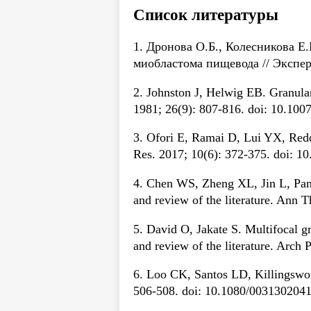
Список литературы
1. Дронова О.Б., Колесникова Е.
миобластома пищевода // Экспер
2. Johnston J, Helwig EB. Granular 
1981; 26(9): 807-816. doi: 10.10
3. Ofori E, Ramai D, Lui YX, Redd
Res. 2017; 10(6): 372-375. doi: 1
4. Chen WS, Zheng XL, Jin L, Pan 
and review of the literature. Ann 
5. David O, Jakate S. Multifocal gr
and review of the literature. Ar
6. Loo CK, Santos LD, Killingswor
506-508. doi: 10.1080/003130204