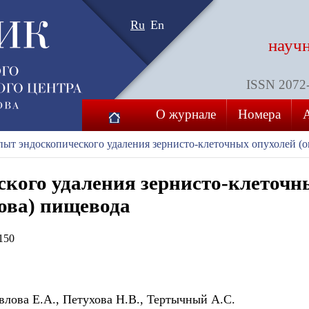
Ru
En
науч
ISSN 2072-8
О журнале
Номера
ыт эндоскопического удаления зернисто-клеточных опухолей (
кого удаления зернисто-клеточн
ова) пищевода
150
влова Е.А., Петухова Н.В., Тертычный А.С.