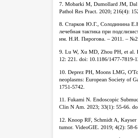
7. Mobarki M, Dumollard JM, Dal Co
Pathol Res Pract. 2020; 216(4): 15
8. Старков Ю.Г., Солодинина Е
лечебная тактика при подслизис
им. Н.И. Пирогова. – 2011. – №2.
9. Lu W, Xu MD, Zhou PH, et al. E
12: 221. doi: 10.1186/1477-7819-1
10. Deprez PH, Moons LMG, O'Toole
neoplasms: European Society of Ga
1751-5742.
11. Fukami N. Endoscopic Submucos
Clin N Am. 2023; 33(1): 55-66. do
12. Knoop RF, Schmidt A, Kayser G
tumor. VideoGIE. 2019; 4(2): 58-61