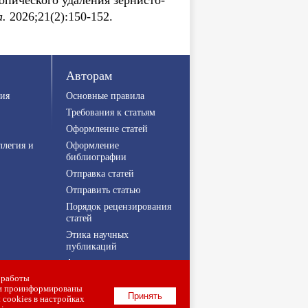
опического удаления зернисто-
а.
2026;21(2):150-152.
Авторам
ия
Основные правила
Требования к статьям
Оформление статей
ллегия и
Оформление
библиографии
Отправка статей
Отправить статью
Порядок рецензирования
статей
Этика научных
публикаций
Авторские права
 работы
Конфиденциальность
ли проинформированы
Политика свободного
Принять
 cookies в настройках
доступа