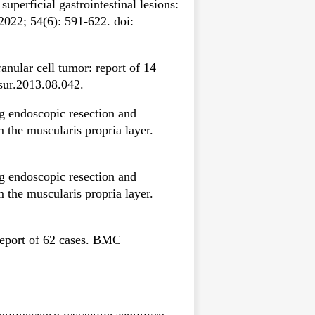
perficial gastrointestinal lesions:
022; 54(6): 591-622. doi:
nular cell tumor: report of 14
csur.2013.08.042.
g endoscopic resection and
the muscularis propria layer.
g endoscopic resection and
the muscularis propria layer.
 report of 62 cases. BMC