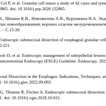
l P, et al. Granular cell tumor a study of 42 cases and syste
2865. doi: 10.1016/j.prp.2020.152865.
.Н., Шишин К.В., Новожилова А.В., Курушкина Н.А. Энд
тых новообразованиях верхних отделов желудочно­кишечн
 – С.15-20.
ndoscopic submucosal dissection of esophageal granular cel
2-221.
 D, et al. Endoscopic management of subepithelial lesions
strointestinal Endoscopy (ESGE) Guideline. Endoscopy. 2022
al Dissection in the Esophagus: Indications, Techniques, a
i: 10.1016/j.giec.2022.09.003.
, Thimme R, Fischer A. Endoscopic submucosal dissection o
. doi: 10.1016/j.vgie.2018.10.015.