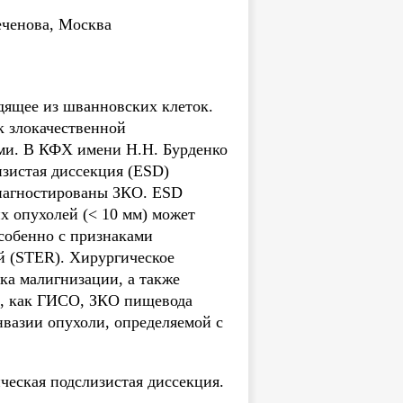
ченова, Москва
одящее из шванновских клеток.
к злокачественной
ыми. В КФХ имени Н.Н. Бурденко
зистая диссекция (ESD)
диагностированы ЗКО. ESD
х опухолей (< 10 мм) может
особенно с признаками
й (STER). Хирургическое
ка малигнизации, а также
х, как ГИСО, ЗКО пищевода
нвазии опухоли, определяемой с
ческая подслизистая диссекция.