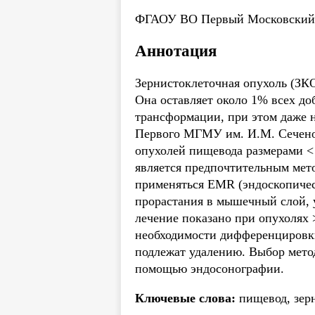
ФГАОУ ВО Первый Московский г
Аннотация
Зернисто­клеточная опухоль (ЗК
Она оставляет около 1% всех до
трансформации, при этом даже 
Первого МГМУ им. И.М. Сеченов
опухолей пищевода размерами <
является предпочтительным мето
применяться EMR (эндоскопическ
прорастания в мышечный слой, 
лечение показано при опухолях 
необходимости дифференцировки
подлежат удалению. Выбор метод
помощью эндосонографии.
Ключевые слова:
пищевод, зерн