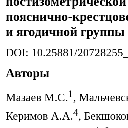
постизометрическо
пояснично-крестцов
и ягодичной группы
DOI: 10.25881/20728255
Авторы
1
Мазаев М.С.
, Мальчевс
4
Керимов А.А.
, Бекшоко