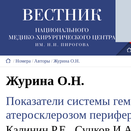
/
Номера
/
Авторы
/
Журина О.Н.
Журина О.Н.
Показатели системы гем
атеросклерозом перифе
Калинин Р.Е., Сучков И.А