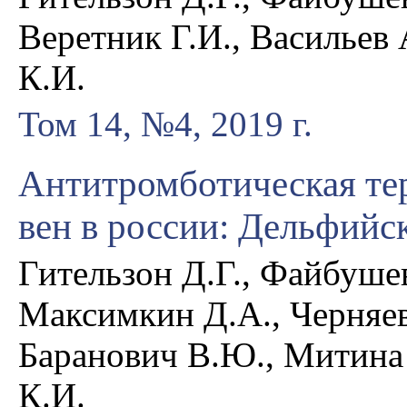
Веретник Г.И., Васильев 
К.И.
Том 14, №4, 2019 г.
Антитромботическая те
вен в россии: Дельфийс
Гительзон Д.Г., Файбушев
Максимкин Д.А., Черняев
Баранович В.Ю., Митина 
К.И.