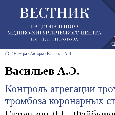
/
Номера
/
Авторы
/
Васильев А.Э.
Васильев А.Э.
Контроль агрегации тро
тромбоза коронарных с
Гительзон Д.Г., Файбуше