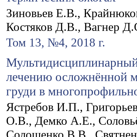
Зиновьев Е.В., Крайнюков
Костяков Д.В., Вагнер Д.
Том 13, №4, 2018 г.
Мультидисциплинарный 
лечению осложнённой м
груди в многопрофильн
Ястребов И.П., Григорьев
О.В., Демко А.Е., Соловь
Солошенко В.В., Святнен