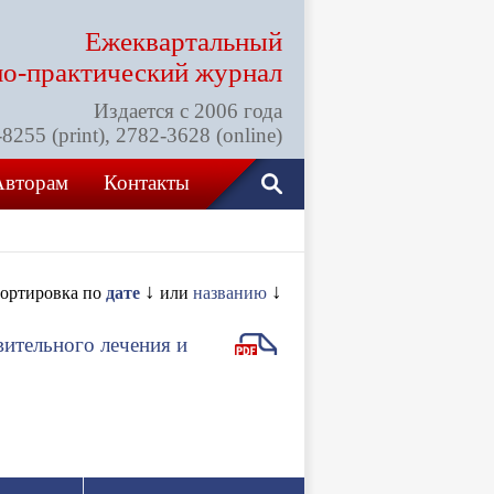
Ежеквартальный
но-практический
журнал
Издается с 2006 года
255 (print), 2782-3628 (online)
Авторам
Контакты
↓
↓
ортировка по
дате
или
названию
вительного лечения и