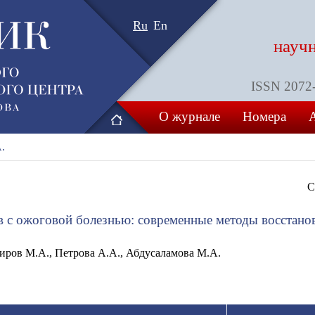
Ru
En
науч
ISSN 2072-8
О журнале
Номера
.
С
в с ожоговой болезнью: современные методы восстано
иров М.А., Петрова А.А., Абдусаламова М.А.