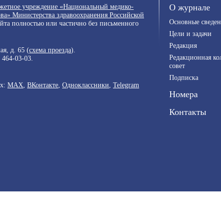
джетное учреждение «Национальный медико-
О журнале
ва» Министерства здравоохранения Российской
Основные сведен
айта полностью или частично без письменного
Цели и задачи
Редакция
я, д. 65 (
схема проезда
).
Редакционная ко
) 464-03-03
.
совет
Подписка
ях:
MAX
,
ВКонтакте
,
Одноклассники
,
Telegram
Номера
Контакты