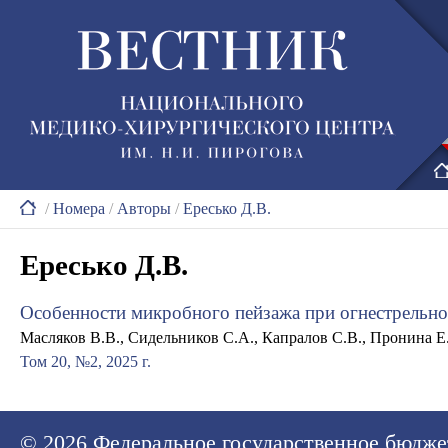
/
Номера
/
Авторы
/
Ересько Д.В.
Ересько Д.В.
Особенности микробного пейзажа при огнестрельно
Масляков В.В., Сидельников С.А., Капралов С.В., Пронина Е.А
Том 20, №2, 2025 г.
© 2026
Федеральное государственное бюдже