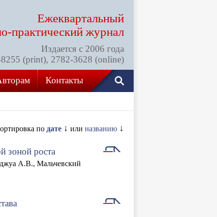
Ежеквартальный
но-практический
журнал
Издается с 2006 года
255 (print), 2782-3628 (online)
Авторам
Контакты
↓
↓
ортировка по
дате
или
названию
й зоной роста
оджуа А.В., Мальчевский
тава