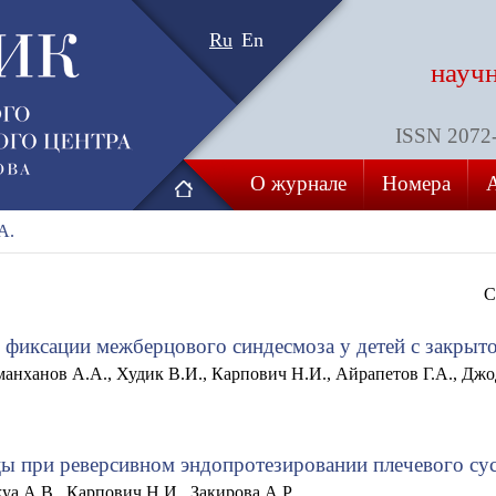
Ru
En
науч
ISSN 2072-8
О журнале
Номера
А.
С
 фиксации межберцового синдесмоза у детей с закрыто
анханов А.А., Худик В.И., Карпович Н.И., Айрапетов Г.А., Дж
 при реверсивном эндопротезировании плечевого сус
уа А.В., Карпович Н.И., Закирова А.Р.