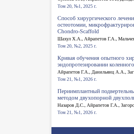
Том 20, №1, 2025 г.
Способ хирургического лечен
остеотомии, микрофрактуриров
Chondro-Scaffold
Шахул Х.А., Айрапетов Г.А., Мальче
Том 20, №2, 2025 г.
Кривая обучения опытного хир
эндопротезировании коленного
Айрапетов Г.А., Данильянц А.А., За
Том 21, №1, 2026 г.
Периимплантный подвертельный
методом двухопорной двухпол
Назаров Д.С., Айрапетов Г.А., Заго
Том 21, №1, 2026 г.