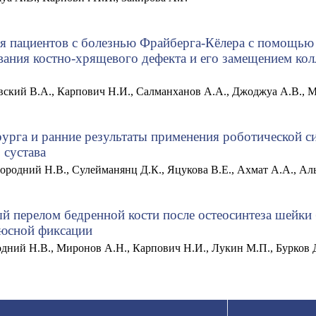
ия пациентов с болезнью Фрайберга-Кёлера с помощь
ания костно-хрящевого дефекта и его замещением ко
вский В.А., Карпович Н.И., Салманханов А.А., Джоджуа А.В., 
урга и ранние результаты применения роботической 
 сустава
городний Н.В., Сулейманянц Д.К., Яцукова В.Е., Ахмат А.А., А
 перелом бедренной кости после остеосинтеза шейки 
юсной фиксации
родний Н.В., Миронов А.Н., Карпович Н.И., Лукин М.П., Бурков 