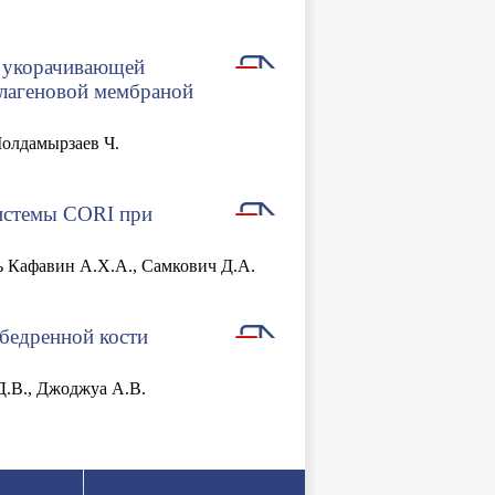
ю укорачивающей
ллагеновой мембраной
Молдамырзаев Ч.
системы CORI при
ль Кафавин А.Х.А., Самкович Д.А.
бедренной кости
Д.В., Джоджуа А.В.