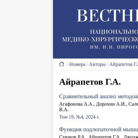
/
Номера
/
Авторы
/
Айрапетов Г.
Айрапетов Г.А.
Сравнительный анализ методов
Агафонова А.А., Дорохин А.И., Салм
В.А.
Том 19, №4, 2024 г.
Функция подлопаточной мышцы
Суюнов Р.А., Айрапетов Г.А., Джодж