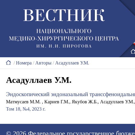
/
Номера
/
Авторы
/
Асадуллаев У.М.
Асадуллаев У.М.
Эндоскопический эндоназальный транссфеноидальн
Матмусаев М.М. , Кариев Г.М., Якубов Ж.Б., Асадуллаев У.М.,
Том 18, №4, 2023 г.
© 2026
Федеральное государственное бюдже