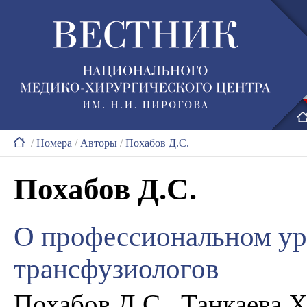
/
Номера
/
Авторы
/
Похабов Д.С.
Похабов Д.С.
О профессиональном ур
трансфузиологов
Похабов Д.С., Танкаева Х