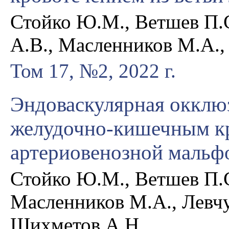
Стойко Ю.М., Ветшев П.С
А.В., Масленников М.А., 
Том 17, №2, 2022 г.
Эндоваскулярная окклюз
желудочно-кишечным кр
артериовенозной мальф
Стойко Ю.М., Ветшев П.С
Масленников М.А., Левчук
Шихметов А.Н.