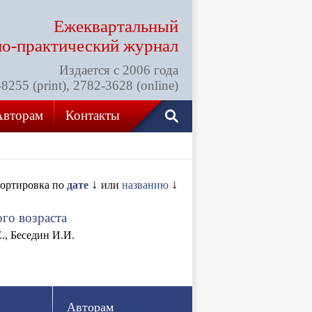
Ежеквартальный
но-практический
журнал
Издается с 2006 года
255 (print), 2782-3628 (online)
Авторам
Контакты
↓
↓
ортировка по
дате
или
названию
го возраста
., Беседин И.И.
Авторам