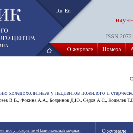
Ru
En
науч
ISSN 2072-8
О журнале
Номера
С
ию холедохолитиаза у пациентов пожилого и старческо
еев В.В., Фокина А.А., Бояринов Д.Ю., Седов А.С., Кошелев Т.Е
джетное учреждение «Национальный медико-
О журнале