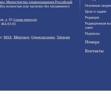
ва» Министерства здравоохранения Российской
Основные сведен
айта полностью или частично без письменного
Цели и задачи
Редакция
я, д. 65 (
схема проезда
).
Редакционная ко
) 464-03-03
.
совет
Подписка
ях:
MAX
,
ВКонтакте
,
Одноклассники
,
Telegram
Номера
Контакты