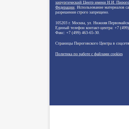
хирургический Центр имени Н.И. Пирого
Федерации
. Использование материалов с
разрешения строго запрещено.
105203 г. Москва, ул. Нижняя Первомайска
Единый телефон контакт-центра:
+7 (499
Факс: +7 (499) 463-65-30.
Страницы Пироговского Центра в соцсет
Политика по работе с файлами cookies