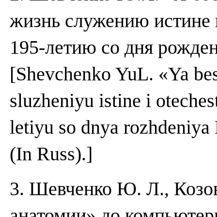
жизнь служению истине 
195-летию со дня рожден
[Shevchenko YuL. «Ya bes
sluzheniyu istine i otech
letiyu so dnya rozhdeniya
(In Russ).]
3. Шевченко Ю. Л., Козо
анатомии» до компьютер