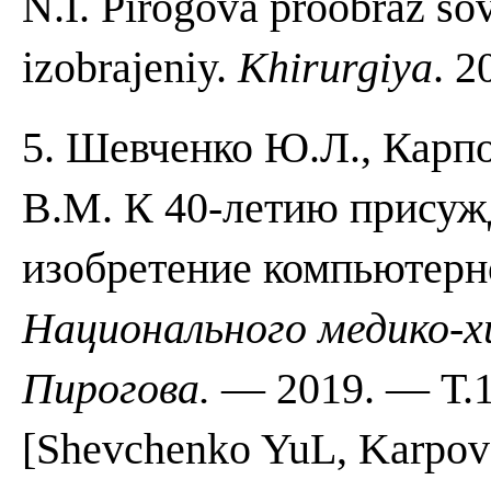
N.I. Pirogova proobraz s
izobrajeniy.
Khirurgiya
. 2
5. Шевченко Ю.Л., Карпо
В.М. К 40-летию присуж
изобретение компьютерн
Национального медико-х
Пирогова.
— 2019. — Т.1
[Shevchenko YuL, Karpov