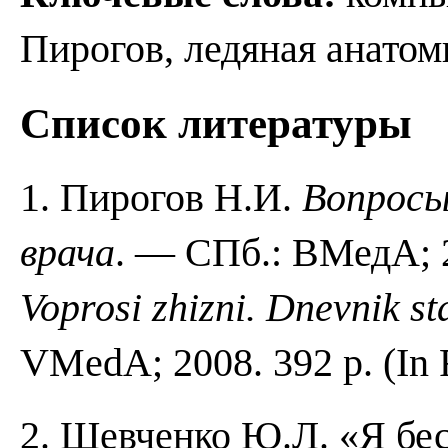
Пирогов, ледяная анатом
Список литературы
1. Пирогов Н.И.
Вопросы
врача
. — СПб.: ВМедА; 2
Voprosi
zhizni.
Dnevnik
st
VMedA; 2008. 392 p. (In 
2. Шевченко Ю.Л. «Я бе