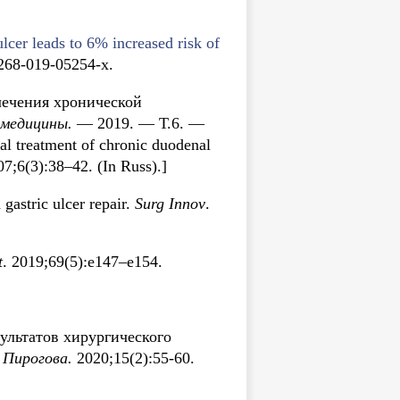
ulcer leads to 6% increased risk of
0268-019-05254-x.
лечения хронической
 медицины.
— 2019. — Т.6. —
l treatment of chronic duodenal
7;6(3):38–42. (In Russ).]
gastric ulcer repair.
Surg Innov
.
t
. 2019;69(5):e147–e154.
ультатов хирургического
 Пирогова.
2020;15(2):55-60.