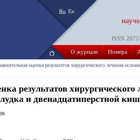
Ru
En
науч
ISSN 2072-8
О журнале
Номера
авнительная оценка результатов хирургического лечения ослож
нка результатов хирургического 
лудка и двенадцатиперстной ки
08