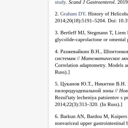
study.
Scand J Gastroenterol.
2019
2.
Graham DY
. History of Helicoba
2014;20(18):5191–5204. Doi: 10.3
3. Bertleff MJ, Stegmann T, Liem R
glycolide-caprolactone or omental
4. Разжевайкин В.Н., Шпитонко
системам //
Математическое мо
Correlation adaptometry. Models a
Russ).]
5. Цуканов Ю.Т., Никитин В.Н.
пилородуоденальной зоны //
Нов
Rezul'taty lecheniya patsientov s 
2014;22(3):313–320. (In Russ).]
6. Barkun AN, Bardou M, Kuipers E
nonvariceal upper gastrointestinal