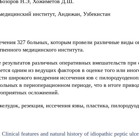
Бозоров Н.Э, Хожиметов Д.Ш.
медицинский институт, Андижан, Узбекистан
ечения 327 больных, которым провели различные виды о
твенного медицинского института.
е результатов различных оперативных вмешательств при
тся одним из ведущих факторов в оценке того или иног
ти широкого внедрения иссечения язв c пилородуоденоп
больных в периоперационном периоде, что в итоге приво
агоприятных осложнений.
елудок, резекция, иссечения язвы, пластика, пилородуод
.
Clinical features and natural history of idiopathic peptic ulce