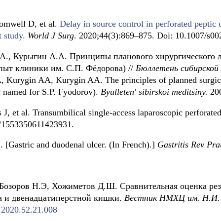
omwell D, et al.
Delay in source control in perforated peptic 
 study.
World J Surg
. 2020;44(3):869–875. Doi: 10.1007/s0
.A., Курыгин А.А. Принципы планового хирургического 
пыт клиники им. С.П. Фёдорова) //
Бюллетень сибирской
Kurygin AA, Kurygin AA. The principles of planned surgica
ic named for S.P. Fyodorov).
Byulleten' sibirskoi meditsiny.
200
 et al. Transumbilical single-access laparoscopic perforated 
7/1553350611423931.
. [Gastric and duodenal ulcer. (In French).]
Gastritis Rev Pra
озоров Н.Э, Хожиметов Д.Ш. Сравнительная оценка рез
а и двенадцатиперстной кишки.
Вестник НМХЦ им. Н.И.
.2020.52.21.008