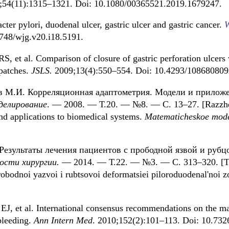
;54(11):1315–1321. Doi: 10.1080/00365521.2019.1679247.
cter pylori, duodenal ulcer, gastric ulcer and gastric cancer.
W
748/wjg.v20.i18.5191.
S, et al. Comparison of closure of gastric perforation ulcers 
 patches.
JSLS.
2009;13(4):550–554. Doi: 10.4293/10868080
в М.И. Корреляционная адаптометрия. Модели и прилож
делирование
. — 2008. — Т.20. — №8. — C. 13–27. [Razzh
nd applications to biomedical systems.
Matematicheskoe mode
 Результаты лечения пациентов с прободной язвой и руб
ости хирургии.
— 2014. — Т.22. — №3. — C. 313–320. [Ts
probodnoi yazvoi i rubtsovoi deformatsiei piloroduodenal'noi 
J, et al. International consensus recommendations on the ma
 bleeding.
Ann Intern Med
. 2010;152(2):101–113. Doi: 10.73