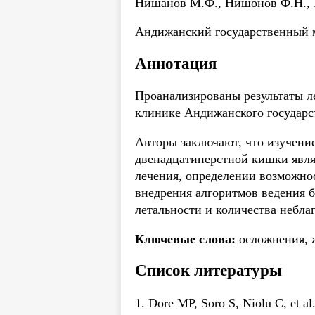
Нишанов М.Ф., Нишонов Ф.Н., 
Андижанский государственный 
Аннотация
Проанализированы результаты л
клинике Андижанского государс
Авторы заключают, что изучени
двенадцатиперстной кишки являе
лечения, определении возможнос
внедрения алгоритмов ведения 
летальности и количества небл
Ключевые слова:
осложнения, ж
Список литературы
1. Dore MP, Soro S, Niolu C, et al