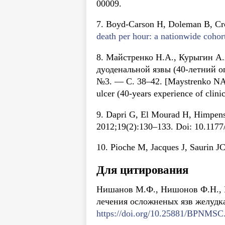
00009.
7. Boyd-Carson H, Doleman B, Cr
death per hour: a nationwide cohort
8. Майстренко H.A., Курыгин A
дуоденальной язвы (40-летний о
№3. — C. 38–42. [Maystrenko NA, 
ulcer (40-years experience of clin
9. Dapri G, El Mourad H, Himpens J,
2012;19(2):130–133. Doi: 10.117
10. Pioche M, Jacques J, Saurin JC
Для цитирования
Нишанов М.Ф., Нишонов Ф.Н., Б
лечения осложненых язв желудк
https://doi.org/10.25881/BPNMSC