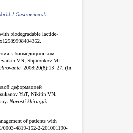
orld J Gastroenterol.
with biodegradable lactide-
9x12589998404362.
ения к биомедицинским
evaikin VN, Shpitonkov MI.
lirovanie.
2008;20(8):13–27. (In
цовой деформацией
ukanov YuT, Nikitin VN.
zony.
Novosti khirurgii
.
nagement of patients with
26/0003-4819-152-2-201001190-