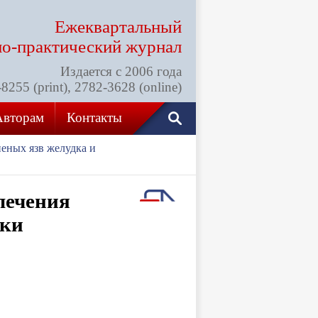
Ежеквартальный
но-практический
журнал
Издается с 2006 года
255 (print), 2782-3628 (online)
Авторам
Контакты
неных язв желудка и
лечения
шки