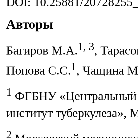
DOI: 10.25881/20728255
Авторы
1, 3
Багиров М.А.
, Тарасо
1
Попова С.С.
, Чащина М
1
ФГБНУ «Центральный н
институт туберкулеза», 
2