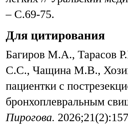
– С.69-75.
Для цитирования
Багиров М.А., Тарасов Р
С.С., Чащина М.В., Хози
пациентки с пострезекц
бронхоплевральным сви
Пирогова.
2026;21(2):157