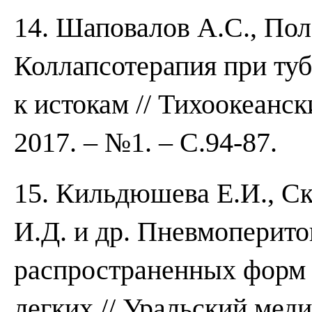
14. Шаповалов А.С., Пол
Коллапсотерапия при туб
к истокам // Тихоокеанс
2017. – №1. – С.94-87.
15. Кильдюшева Е.И., С
И.Д. и др. Пневмоперит
распространенных форм 
легких // Уральский мед