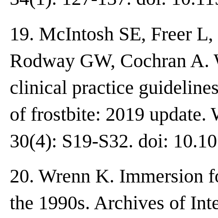
19. McIntosh SE, Freer L
Rodway GW, Cochran A. W
clinical practice guideline
of frostbite: 2019 update
30(4): S19-S32. doi: 10.1
20. Wrenn K. Immersion fo
the 1990s. Archives of Int