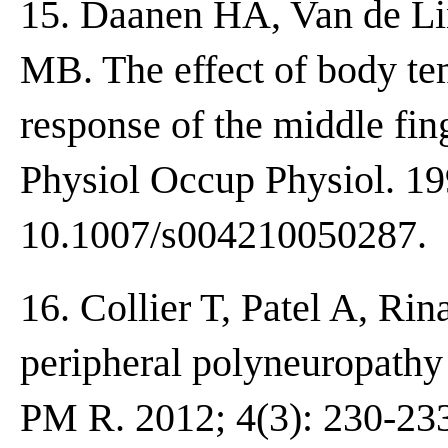
15. Daanen HA, Van de L
MB. The effect of body te
response of the middle fin
Physiol Occup Physiol. 19
10.1007/s004210050287.
16. Collier T, Patel A, Ri
peripheral polyneuropathy 
PM R. 2012; 4(3): 230-233