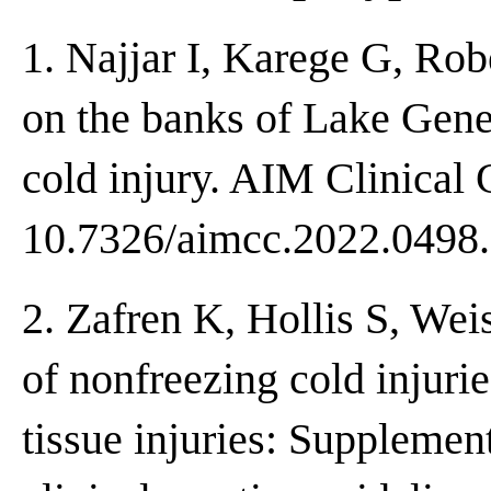
1. Najjar I, Karege G, Rob
on the banks of Lake Gene
cold injury. AIM Clinical 
10.7326/aimcc.2022.0498.
2. Zafren K, Hollis S, Wei
of nonfreezing cold injur
tissue injuries: Supplemen