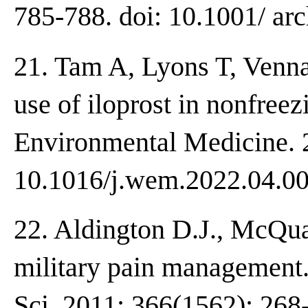
785-788. doi: 10.1001/ arc
21. Tam A, Lyons T, Venna
use of iloprost in nonfree
Environmental Medicine. 2
10.1016/j.wem.2022.04.00
22. Aldington D.J., McQu
military pain management.
Sci. 2011; 366(1562): 268-