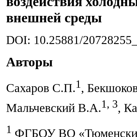
воздействия холодн
внешней среды
DOI: 10.25881/20728255
Авторы
1
Сахаров С.П.
, Бекшоков
1, 3
Мальчевский В.А.
, К
1
ФГБОУ ВО «Тюменский