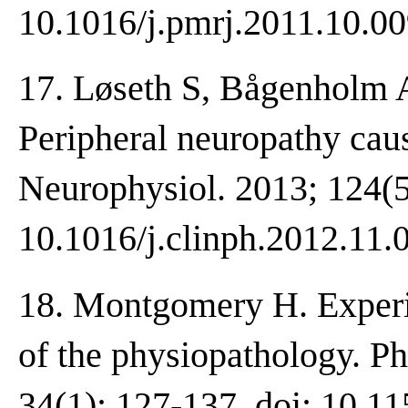
10.1016/j.pmrj.2011.10.00
17. Løseth S, Bågenholm A
Peripheral neuropathy cau
Neurophysiol. 2013; 124(5
10.1016/j.clinph.2012.11.
18. Montgomery H. Experi
of the physiopathology. P
34(1): 127-137. doi: 10.11