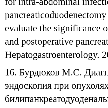
for intra-abdominal infecti
pancreaticoduodenectomy –
evaluate the significance o
and postoperative pancreati
Hepatogastroenterology. 2
16. Бурдюков М.С. Диагн
эндоскопия при опухолях
билипанкреатодуоденаль