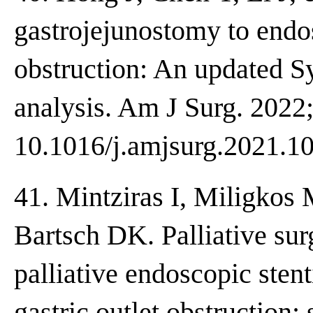
gastrojejunostomy to endos
obstruction: An updated 
analysis. Am J Surg. 2022;
10.1016/j.amjsurg.2021.10
41. Mintziras I, Miligkos
Bartsch DK. Palliative surg
palliative endoscopic sten
gastric outlet obstruction