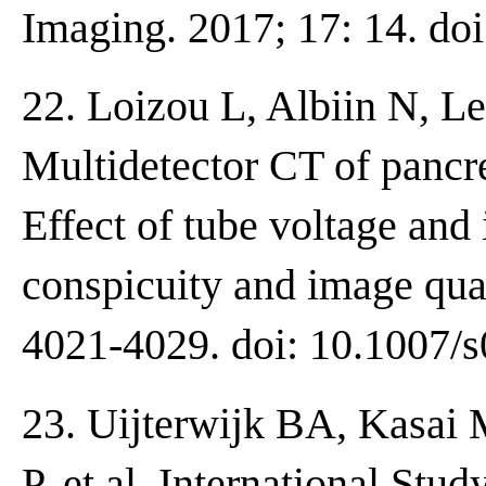
Imaging. 2017; 17: 14. do
22. Loizou L, Albiin N, Le
Multidetector CT of pancr
Effect of tube voltage and
conspicuity and image qual
4021-4029. doi: 10.1007/
23. Uijterwijk BA, Kasa
P, et al. International St