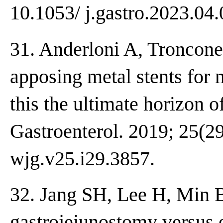
10.1053/ j.gastro.2023.04.
31. Anderloni A, Troncone
apposing metal stents for m
this the ultimate horizon 
Gastroenterol. 2019; 25(29
wjg.v25.i29.3857.
32. Jang SH, Lee H, Min BH
gastrojejunostomy versus 