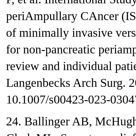
periAmpullary CAncer (IS
of minimally invasive ve
for non-pancreatic periamp
review and individual pati
Langenbecks Arch Surg. 20
10.1007/s00423-023-0304
24. Ballinger AB, McHug