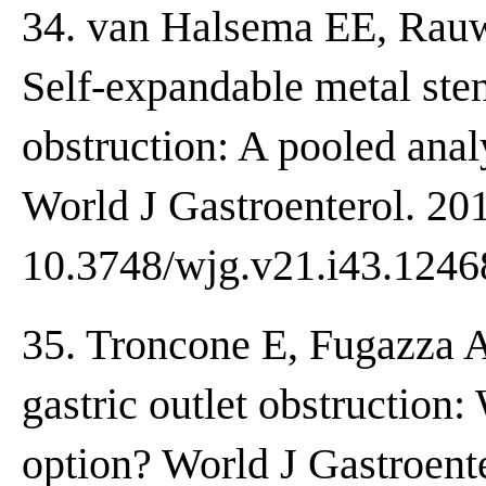
34. van Halsema EE, Rauw
Self-expandable metal sten
obstruction: A pooled analy
World J Gastroenterol. 201
10.3748/wjg.v21.i43.1246
35. Troncone E, Fugazza A
gastric outlet obstruction:
option? World J Gastroent