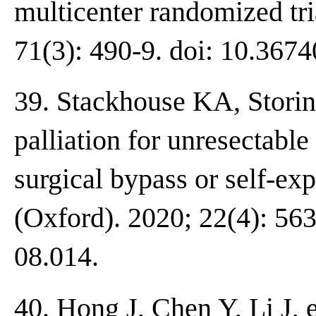
multicenter randomized tri
71(3): 490-9. doi: 10.36
39. Stackhouse KA, Storino
palliation for unresectabl
surgical bypass or self-e
(Oxford). 2020; 22(4): 563
08.014.
40. Hong J, Chen Y, Li J, 