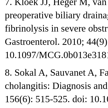
7. Kloek JJ, Heger M, van 
preoperative biliary drain
fibrinolysis in severe obstr
Gastroenterol. 2010; 44(9)
10.1097/MCG.0b013e3181
8. Sokal A, Sauvanet A, Fa
cholangitis: Diagnosis an
156(6): 515-525. doi: 10.1