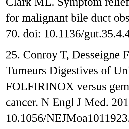
Clark ML. Symptom relief a
for malignant bile duct ob
70. doi: 10.1136/gut.35.4.
25. Conroy T, Desseigne F
Tumeurs Digestives of Un
FOLFIRINOX versus gemcit
cancer. N Engl J Med. 201
10.1056/NEJMoa1011923