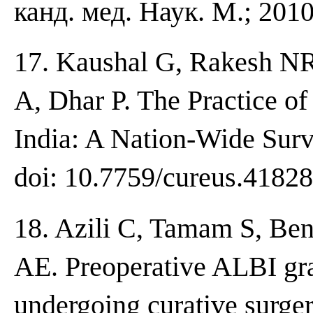
канд. мед. Наук. М.; 2010
17. Kaushal G, Rakesh NR
A, Dhar P. The Practice o
India: A Nation-Wide Surv
doi: 10.7759/cureus.41828
18. Azili C, Tamam S, Be
AE. Preoperative ALBI grad
undergoing curative surger