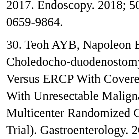
2017. Endoscopy. 2018; 50
0659-9864.
30. Teoh AYB, Napoleon B
Choledocho-duodenostomy
Versus ERCP With Covered 
With Unresectable Maligna
Multicenter Randomized 
Trial). Gastroenterology. 