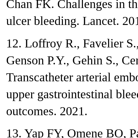
Chan FK. Challenges in th
ulcer bleeding. Lancet. 20
12. Loffroy R., Favelier S.,
Genson P.Y., Gehin S., Cer
Transcatheter arterial emb
upper gastrointestinal ble
outcomes. 2021.
13. Yap FY, Omene BO, Pat