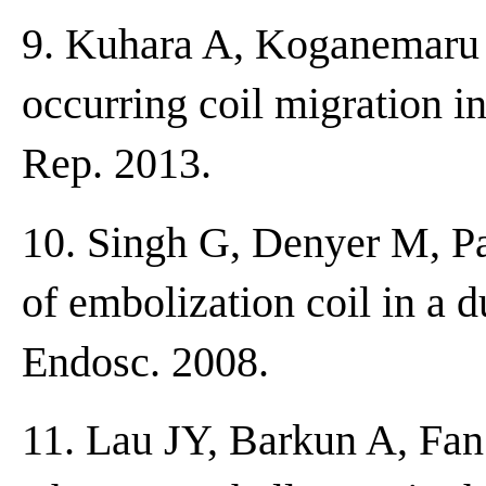
9. Kuhara A, Koganemaru 
occurring coil migration 
Rep. 2013.
10. Singh G, Denyer M, Pa
of embolization coil in a d
Endosc. 2008.
11. Lau JY, Barkun A, Fa