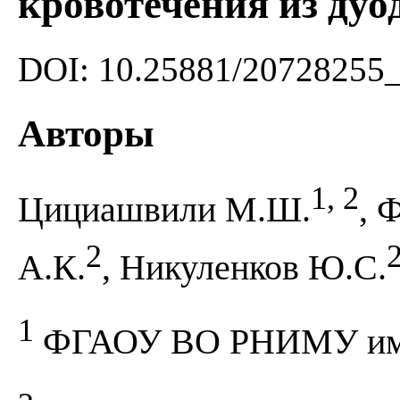
кровотечения из дуо
DOI: 10.25881/20728255
Авторы
1, 2
Цициашвили М.Ш.
, 
2
А.К.
, Никуленков Ю.С.
1
ФГАОУ ВО РНИМУ им. 