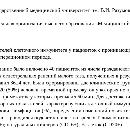
рственный медицинский университет им. В.И. Разумов
ельная организация высшего образования «Медицинский 
ателей клеточного иммунитета у пациенток с проникаю
операционном периоде.
ание было включено 40 пациенток из числа гражданског
 огнестрельных ранений малого таза, полученных в резу
авил 36±4 лет. Были сформированы две клинические гру
20 (50%) человек, временной промежуток у которых не п
 промежуток у которых превысил 60 мин. Для достижени
торных показателей, характеризующих клеточный иммуни
рови, лимфоцитов (%), определении изменений показате
в. Проводился подсчет количества зрелых Т-лимфоцитов
); натуральных киллеров (CD16+); В-клеток (CD20+).