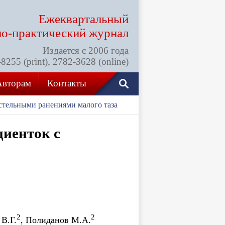
Ежеквартальный
но-практический
журнал
Издается с 2006 года
255 (print), 2782-3628 (online)
Авторам
Контакты
стельными ранениями малого таза
циенток с
2
2
 В.Г.
, Полиданов М.А.