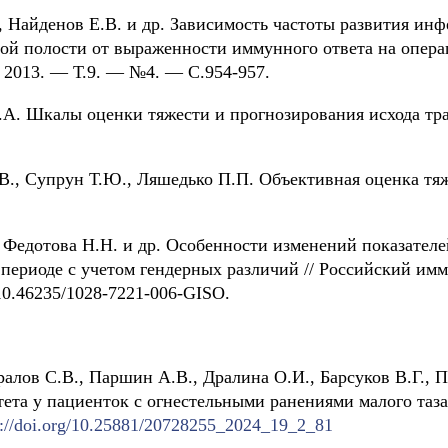
., Найденов Е.В. и др. Зависимость частоты развития и
ой полости от выраженности иммунного ответа на опера
2013. — Т.9. — №4. — С.954-957.
.А. Шкалы оценки тяжести и прогнозирования исхода тр
.В., Супрун Т.Ю., Ляшедько П.П. Объективная оценка тяж
, Федотова Н.Н. и др. Особенности изменений показател
 периоде с учетом гендерных различий // Российский им
10.46235/1028-7221-006-GISО.
ралов С.В., Паршин А.В., Дралина О.И., Барсуков В.Г.,
ета у пациенток с огнестельными ранениями малого таз
s://doi.org/10.25881/20728255_2024_19_2_81