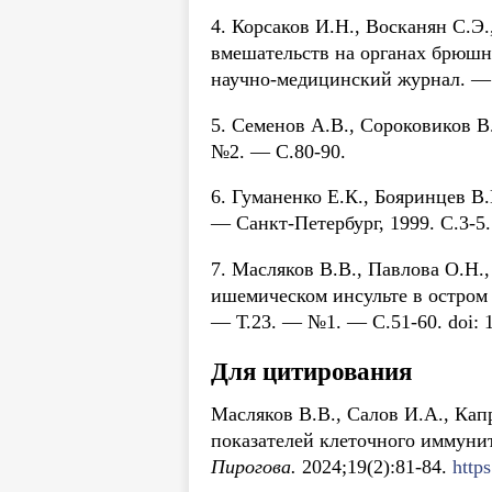
4. Корсаков И.Н., Восканян С.Э
вмешательств на органах брюшн
научно-медицинский журнал. — 
5. Семенов А.В., Сороковиков В
№2. — С.80-90.
6. Гуманенко Е.К., Бояринцев В
— Санкт-Петербург, 1999. С.3-5.
7. Масляков В.В., Павлова О.Н.
ишемическом инсульте в остром
— Т.23. — №1. — С.51-60. doi: 
Для цитирования
Масляков В.В., Салов И.А., Кап
показателей клеточного иммунит
Пирогова.
2024;19(2):81-84.
http