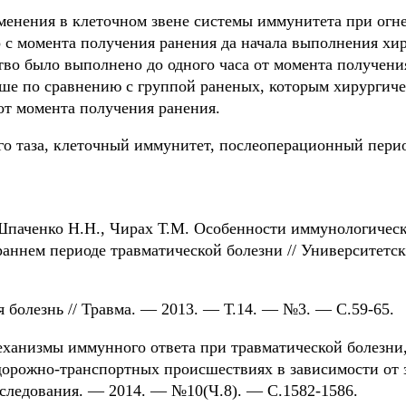
зменения в клеточном звене системы иммунитета при огн
 с момента получения ранения да начала выполнения хи
во было выполнено до одного часа от момента получени
ьше по сравнению с группой раненых, которым хирургич
от момента получения ранения.
о таза, клеточный иммунитет, послеоперационный перио
 Шпаченко Н.Н., Чирах Т.М. Особенности иммунологическ
аннем периоде травматической болезни // Университетс
я болезнь // Травма. — 2013. — Т.14. — №3. — С.59-65.
Механизмы иммунного ответа при травматической болезн
дорожно-транспортных происшествиях в зависимости от 
сследования. — 2014. — №10(Ч.8). — С.1582-1586.