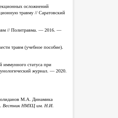
нфекционных осложнений
ционную травму // Саратовский
авм // Политравма. — 2016. —
ести травм (учебное пособие).
ей иммунного статуса при
мунологический журнал. — 2020.
 Полиданов М.А. Динамика
а.
Вестник НМХЦ им. Н.И.