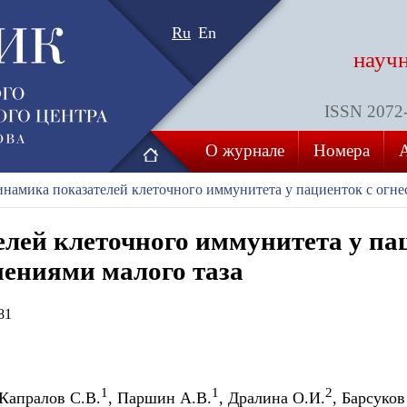
Ru
En
науч
ISSN 2072-8
О журнале
Номера
намика показателей клеточного иммунитета у пациенток с огне
лей клеточного иммунитета у па
ениями малого таза
81
1
1
2
 Капралов С.В.
, Паршин А.В.
, Дралина О.И.
, Барсуков