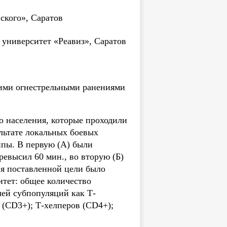
ского», Саратов
университет «Реавиз», Саратов
щими огнестрельными ранениями
о населения, которые проходили
льтате локальных боевых
ппы. В первую (А) были
ревысил 60 мин., во вторую (Б)
я поставленной цели было
тет: общее количество
лей субпопуляций как Т-
 (CD3+); Т-хелперов (CD4+);