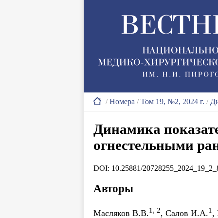
/
Номера
/
Том 19, №2, 2024 г.
/
Ди
Динамика показате
огнестельными ран
DOI: 10.25881/20728255_2024_19_2_
Авторы
1, 2
1
Масляков В.В.
, Салов И.А.
,