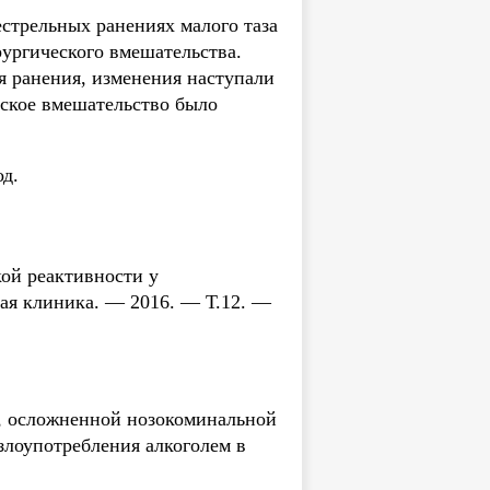
естрельных ранениях малого таза
рургического вмешательства.
я ранения, изменения наступали
еское вмешательство было
д.
ой реактивности у
кая клиника. — 2016. — Т.12. —
и, осложненной нозокоминальной
злоупотребления алкоголем в