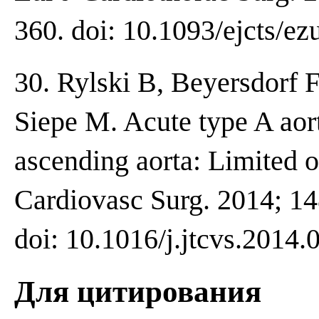
360. doi: 10.1093/ejcts/ez
30. Rylski B, Beyersdorf F
Siepe M. Acute type A aor
ascending aorta: Limited or
Cardiovasc Surg. 2014; 14
doi: 10.1016/j.jtcvs.2014.
Для цитирования