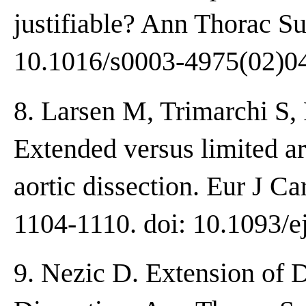
justifiable? Ann Thorac Su
10.1016/s0003-4975(02)0
8. Larsen M, Trimarchi S, 
Extended versus limited a
aortic dissection. Eur J Ca
1104-1110. doi: 10.1093/e
9. Nezic D. Extension of D