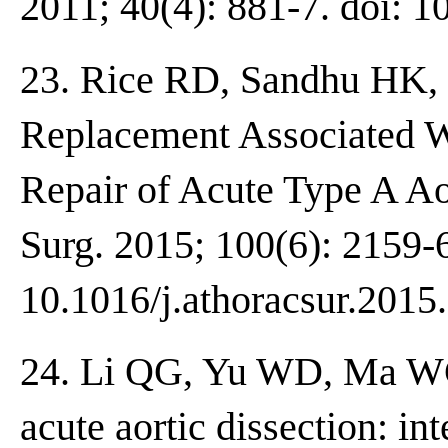
2011; 40(4): 881-7. doi: 1
23. Rice RD, Sandhu HK, L
Replacement Associated 
Repair of Acute Type A Ao
Surg. 2015; 100(6): 2159-6
10.1016/j.athoracsur.2015
24. Li QG, Yu WD, Ma WG. 
acute aortic dissection: in