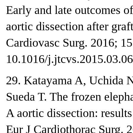
Early and late outcomes o
aortic dissection after gra
Cardiovasc Surg. 2016; 151
10.1016/j.jtcvs.2015.03.06
29. Katayama A, Uchida 
Sueda T. The frozen elepha
A aortic dissection: result
Eur J Cardiothorac Surg. 2