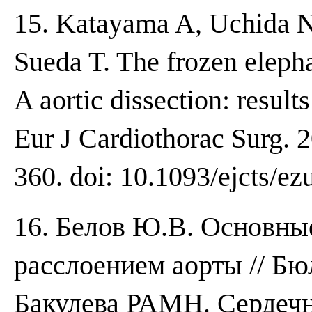
15. Katayama A, Uchida 
Sueda T. The frozen elepha
A aortic dissection: result
Eur J Cardiothorac Surg. 2
360. doi: 10.1093/ejcts/ez
16. Белов Ю.В. Основны
расслоением аорты // Б
Бакулева РАМН. Сердечн