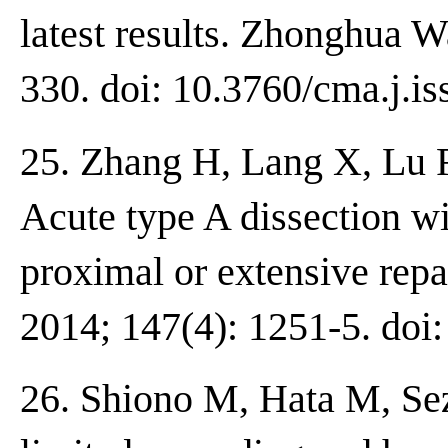
latest results. Zhonghua W
330. doi: 10.3760/cma.j.i
25. Zhang H, Lang X, Lu F,
Acute type A dissection wit
proximal or extensive repa
2014; 147(4): 1251-5. doi:
26. Shiono M, Hata M, Sezai