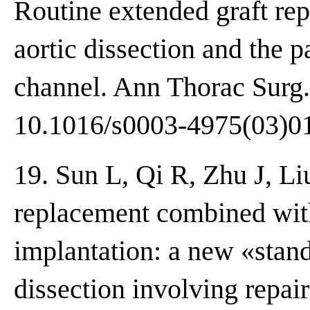
Routine extended graft rep
aortic dissection and the p
channel. Ann Thorac Surg.
10.1016/s0003-4975(03)0
19. Sun L, Qi R, Zhu J, Li
replacement combined with
implantation: a new «stand
dissection involving repair