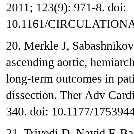
2011; 123(9): 971-8. doi:
10.1161/CIRCULATIONA
20. Merkle J, Sabashnikov
ascending aortic, hemiarch
long-term outcomes in pati
dissection. Ther Adv Card
340. doi: 10.1177/175394
21. Trivedi D, Navid F, Ba