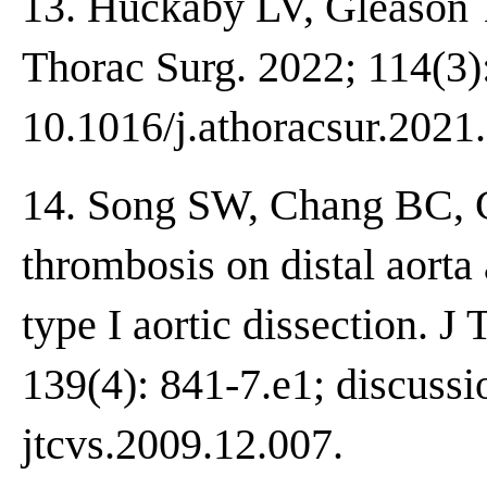
13. Huckaby LV, Gleason
Thorac Surg. 2022; 114(3)
10.1016/j.athoracsur.2021
14. Song SW, Chang BC, Cho
thrombosis on distal aorta
type I aortic dissection. 
139(4): 841-7.e1; discussi
jtcvs.2009.12.007.