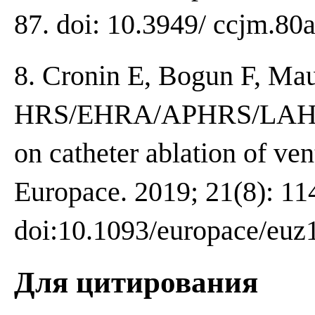
87. doi: 10.3949/ ccjm.80
8. Cronin E, Bogun F, Maur
HRS/EHRA/APHRS/LAHRS 
on catheter ablation of ven
Europace. 2019; 21(8): 11
doi:10.1093/europace/euz
Для цитирования