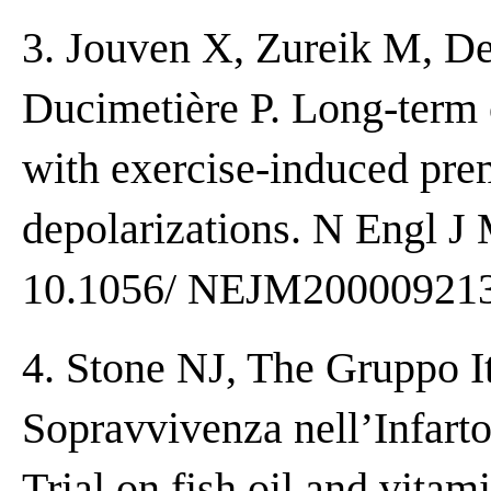
3. Jouven X, Zureik M, D
Ducimetière P. Long-term
with exercise-induced pre
depolarizations. N Engl J 
10.1056/ NEJM20000921
4. Stone NJ, The Gruppo It
Sopravvivenza nell’Infart
Trial on fish oil and vita