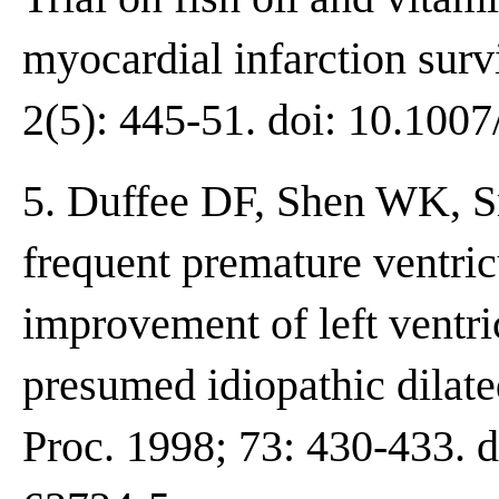
myocardial infarction surv
2(5): 445-51. doi: 10.100
5. Duffee DF, Shen WK, S
frequent premature ventric
improvement of left ventric
presumed idiopathic dilat
Proc. 1998; 73: 430-433. 