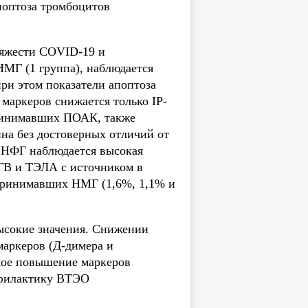
поптоза тромбоцитов
тяжести COVID-19 и
МГ (1 группа), наблюдается
ри этом показатели апоптоза
маркеров снижается только IP-
принимавших ПОАК, также
ина без достоверных отличий от
 НФГ наблюдается высокая
ГВ и ТЭЛА с источником в
 принимавших НМГ (1,6%, 1,1% и
ысокие значения. Снижении
маркеров (Д-димера и
мое повышение маркеров
офилактику ВТЭО