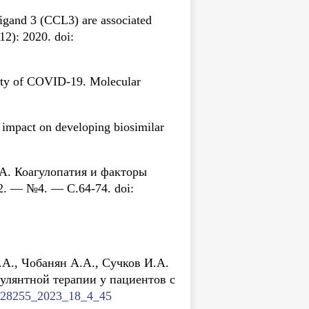
ligand 3 (CCL3) are associated
12): 2020. doi:
rity of COVID-19. Molecular
 impact on developing biosimilar
.А. Коагулопатия и факторы
2. — №4. — С.64-74. doi:
.А., Чобанян А.А., Сучков И.А.
улянтной терапии у пациентов с
20728255_2023_18_4_45