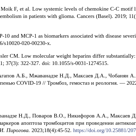
 Moik F, et al. Low systemic levels of chemokine C-C motif 
embolism in patients with glioma. Cancers (Basel). 2019; 11(
 IP-10 and MCP-1 as biomarkers associated with disease seve
86/s10020-020-00230-x.
er CM. Low molecular weight heparins differ substantially:
; 37(3): 322-327. doi: 10.1055/s-0031-1274515.
 Агапов А.Б., Мжаванадзе Н.Д., Максаев Д.А., Чобанян А
епенью COVID-19 // Тромбоз, гемостаз и реология. — 202
ванадзе Н.Д., Поваров В.О., Никифоров А.А., Максаев Д
маркеров апоптоза тромбоцитов при проведении антикоаг
И. Пирогова.
2023;18(4):45-52.
https://doi.org/10.25881/