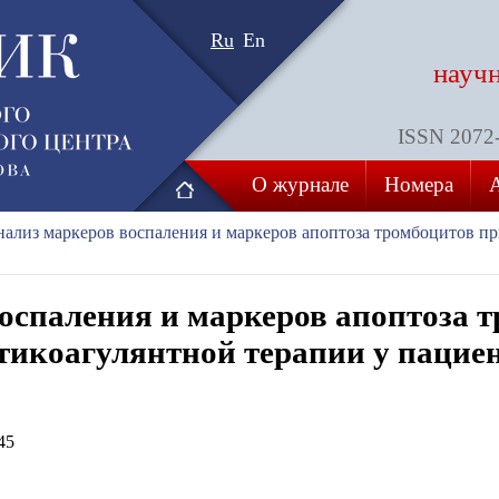
Ru
En
науч
ISSN 2072-8
О журнале
Номера
ализ маркеров воспаления и маркеров апоптоза тромбоцитов п
оспаления и маркеров апоптоза 
тикоагулянтной терапии у пациен
45