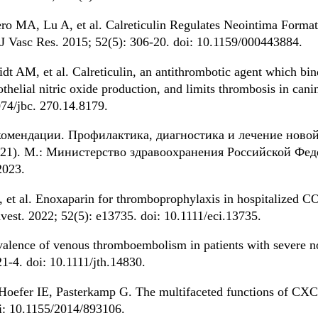
o MA, Lu A, et al. Calreticulin Regulates Neointima Format
 J Vasc Res. 2015; 52(5): 306-20. doi: 10.1159/000443884.
t AM, et al. Calreticulin, an antithrombotic agent which bi
othelial nitric oxide production, and limits thrombosis in cani
074/jbc. 270.14.8179.
комендации. Профилактика, диагностика и лечение нов
021). М.: Министерство здравоохранения Российской Феде
2023.
, et al. Enoxaparin for thromboprophylaxis in hospitalized
vest. 2022; 52(5): e13735. doi: 10.1111/eci.13735.
evalence of venous thromboembolism in patients with severe 
-4. doi: 10.1111/jth.14830.
oefer IE, Pasterkamp G. The multifaceted functions of CXCL
i: 10.1155/2014/893106.