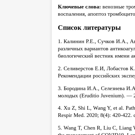
Ключевые слова:
венозные тром
воспаления, апоптоз тромбоцито
Список литературы
1. Калинин Р.Е., Сучков И.А., 
различных вариантов антикоагу
биологический вестник имени а
2. Селиверстов Е.И, Лобастов К
Рекомендации российских экспер
3. Бородина И.А., Селезнева И.
молодых (Eruditio Juvenium). —
4. Xu Z, Shi L, Wang Y, et al. Pat
Respir Med. 2020; 8(4): 420-422.
5. Wang T, Chen R, Liu C, Liang W
the management of COVID19. Lance