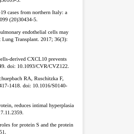
19 cases from northern Italy: a
3099 (20)30434-5.
pulmonary endothelial cells may
 Lung Transplant. 2017; 36(3):
cells-derived CXCL10 prevents
8-49. doi: 10.1093/CVR/CVZ122.
chuepbach RA, Ruschitzka F,
1417-1418. doi: 10.1016/S0140-
rotein, reduces intimal hyperplasia
17.11.2359.
les for protein S and the protein
51.