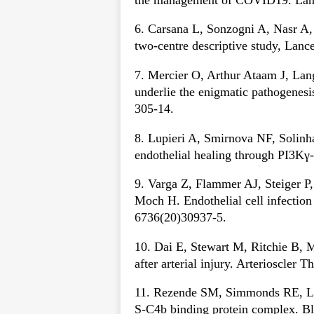
6. Carsana L, Sonzogni A, Nasr A, 
two-centre descriptive study, Lanc
7. Mercier O, Arthur Ataam J, Lan
underlie the enigmatic pathogenes
305-14.
8. Lupieri A, Smirnova NF, Solin
endothelial healing through PI3Kγ
9. Varga Z, Flammer AJ, Steiger 
Moch H. Endothelial cell infectio
6736(20)30937-5.
10. Dai E, Stewart M, Ritchie B, Me
after arterial injury. Arterioscler
11. Rezende SM, Simmonds RE, Lane
S-C4b binding protein complex. Bl