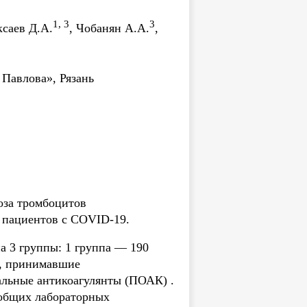
1, 3
3
ксаев Д.А.
, Чобанян А.А.
,
Павлова», Рязань
оза тромбоцитов
 пациентов с COVID-19.
а 3 группы: 1 группа — 190
а, принимавшие
льные антикоагулянты (ПОАК) .
 общих лабораторных