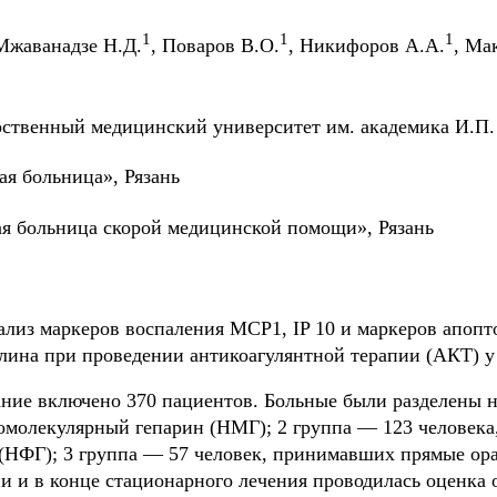
1
1
1
 Мжаванадзе Н.Д.
, Поваров В.О.
, Никифоров А.А.
, Ма
твенный медицинский университет им. академика И.П. 
я больница», Рязань
я больница скорой медицинской помощи», Рязань
ализ маркеров воспаления MCP1, IP 10 и маркеров апопт
лина при проведении антикоагулянтной терапии (АКТ) у
ние включено 370 пациентов. Больные были разделены н
комолекулярный гепарин (НМГ); 2 группа — 123 человек
НФГ); 3 группа — 57 человек, принимавших прямые ора
и и в конце стационарного лечения проводилась оценка