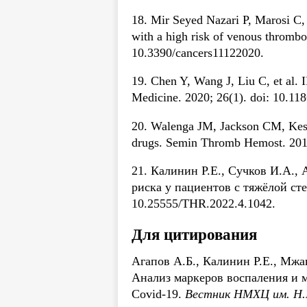
18. Mir Seyed Nazari P, Marosi C,
with a high risk of venous thrombo
10.3390/cancers11122020.
19. Chen Y, Wang J, Liu C, et al.
Medicine. 2020; 26(1). doi: 10.11
20. Walenga JM, Jackson CM, Kessl
drugs. Semin Thromb Hemost. 2011
21. Калинин Р.Е., Сучков И.А.,
риска у пациентов с тяжёлой ст
10.25555/THR.2022.4.1042.
Для цитирования
Агапов А.Б., Калинин Р.Е., Мжа
Анализ маркеров воспаления и 
Covid-19.
Вестник НМХЦ им. Н.