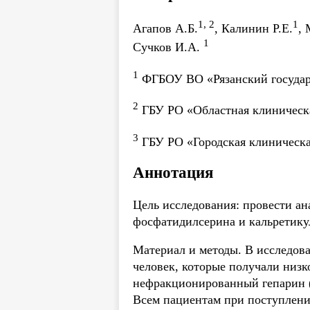
1, 2
1
Агапов А.Б.
, Калинин Р.Е.
,
1
Сучков И.А.
1
ФГБОУ ВО «Рязанский государс
2
ГБУ РО «Областная клиническа
3
ГБУ РО «Городская клиническа
Аннотация
Цель исследования: провести ан
фосфатидилсерина и кальретику
Материал и методы. В исследова
человек, которые получали низ
нефракционированный гепарин (
Всем пациентам при поступлени