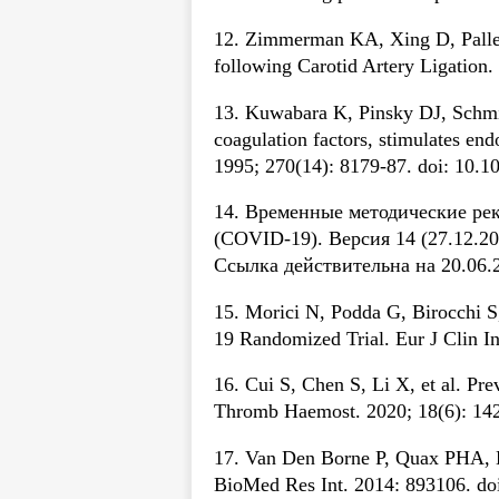
12. Zimmerman KA, Xing D, Paller
following Carotid Artery Ligation.
13. Kuwabara K, Pinsky DJ, Schmid
coagulation factors, stimulates end
1995; 270(14): 8179-87. doi: 10.1
14. Временные методические ре
(COVID-19). Версия 14 (27.12.2
Ссылка действительна на 20.06.
15. Morici N, Podda G, Birocchi S
19 Randomized Trial. Eur J Clin In
16. Cui S, Chen S, Li X, et al. Pr
Thromb Haemost. 2020; 18(6): 1421
17. Van Den Borne P, Quax PHA, H
BioMed Res Int. 2014: 893106. do