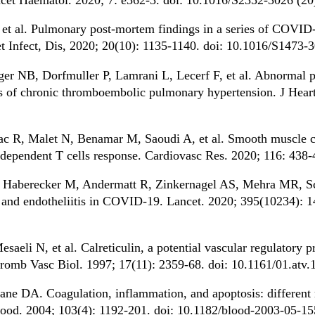
et al. Pulmonary post-mortem findings in a series of COVID-
et Infect, Dis, 2020; 20(10): 1135-1140. doi: 10.1016/S1473-
ger NB, Dorfmuller P, Lamrani L, Lecerf F, et al. Abnormal 
is of chronic thromboembolic pulmonary hypertension. J Heart
hac R, Malet N, Benamar M, Saoudi A, et al. Smooth muscle 
-dependent T cells response. Cardiovasc Res. 2020; 116: 43
P, Haberecker M, Andermatt R, Zinkernagel AS, Mehra MR, S
n and endotheliitis in COVID-19. Lancet. 2020; 395(10234): 
saeli N, et al. Calreticulin, a potential vascular regulatory p
 Thromb Vasc Biol. 1997; 17(11): 2359-68. doi: 10.1161/01.atv.
 DA. Coagulation, inflammation, and apoptosis: different ro
ood. 2004; 103(4): 1192-201. doi: 10.1182/blood-2003-05-15