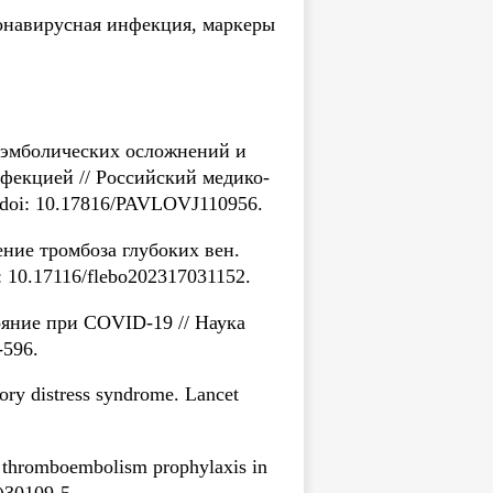
онавирусная инфекция, маркеры
боэмболических осложнений и
фекцией // Российский медико-
doi: 10.17816/PAVLOVJ110956.
ение тромбоза глубоких вен.
 10.17116/flebo202317031152.
ояние при COVID-19 // Наука
-596.
tory distress syndrome. Lancet
s thromboembolism prophylaxis in
)30109-5.