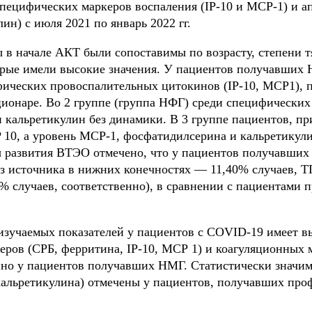
специфических маркеров воспаления (IP-10 и MCP-1) и а
ин) с июля 2021 по январь 2022 гг.
ы в начале АКТ были сопоставимы по возрасту, степени 
орые имели высокие значения. У пациентов получавших Н
ических провоспалительных цитокинов (IP-10, MCP1), п
ионаре. Во 2 группе (группа НФГ) среди специфических 
и кальретикулин без динамики. В 3 группе пациентов, 
 10, а уровень МСР-1, фосфатидилсерина и кальретикул
ы развития ВТЭО отмечено, что у пациентов получавших
з источника в нижних конечностях — 11,40% случаев, Т
5% случаев, соответственно), в сравнении с пациентами
изучаемых показателей у пациентов с COVID-19 имеет в
ров (СРБ, ферритина, IP-10, МСР 1) и коагуляционных 
нно у пациентов получавших НМГ. Статистически значи
кальретикулина) отмечены у пациентов, получавших пр