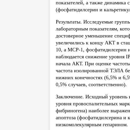
показателей, а также динамика 
(фосфатидилсерин и кальретикул
Результаты. Исследуемые групп
лабораторным показателям, кот
достоверное уменьшение специф
увеличились к концу АКТ в стац
10, а МСР-1, фосфатидилсерин 
наблюдается снижение уровня IP
начала АКТ. При оценке частот
частота изолированной ТЭЛА бе
нижних конечностях (6,5% и 6,
0,5% случаев, соответственно).
Заключение. Исходный уровень 
уровня провоспалительных марке
фибриногена) наиболее выраже
апоптоза (фосфатидилсерина и 
низкомолекулярным гепарином.