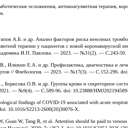
ботические осложнения, антикоагулянтная терапия, кор
в.
Агапов А.Б. и др. Анализ факторов риска венозных тром
лянтной терапии у пациентов с новой коронавирусной ин
кадемика И.П. Павлова. — 2023. — №31(2). — С.243-50. 
.В., Илюхин Е.А. и др. Профилактика, диагностика и леч
тов // Флебология. — 2023. — №17(3). — С.152-296. doi:
А., Борисова О.В. и др. Группы крови и секреторное сост
 2021. — №9(4). — С.589-96. doi: 10.23888/HMJ202194589
hological findings of COVID-19 associated with acute respira
 doi: 10.1016/S2213-2600(20)30076-X.
, Guan W, Tang R, et al. Attention should be paid to venou
t Haematol. 2020; 7: e362-3. doi: 10.1016/S2352-3026 (20