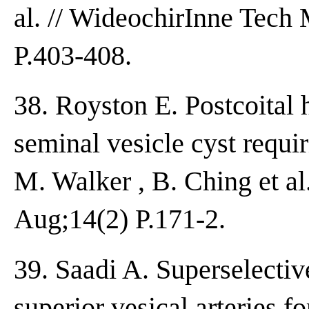
al. // WideochirInne Tec
P.403-408.
38. Royston E. Postcoital 
seminal vesicle cyst requi
M. Walker , B. Ching et al
Aug;14(2) P.171-2.
39. Saadi A. Superselectiv
superior vesical arteries 