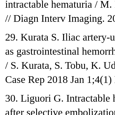
intractable hematuria / M.
// Diagn Interv Imaging. 2
29. Kurata S. Iliac artery-
as gastrointestinal hemorr
/ S. Kurata, S. Tobu, K. U
Case Rep 2018 Jan 1;4(1) 
30. Liguori G. Intractable
after selective embolization