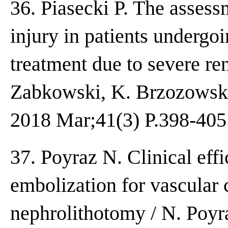
36. Piasecki P. The assess
injury in patients undergo
treatment due to severe ren
Zabkowski, K. Brzozowski 
2018 Mar;41(3) P.398-405
37. Poyraz N. Clinical effi
embolization for vascular 
nephrolithotomy / N. Poyr