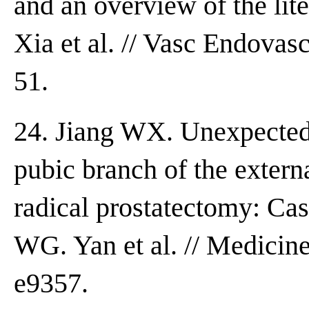
and an overview of the lit
Xia et al. // Vasc Endovas
51.
24. Jiang WX. Unexpected 
pubic branch of the externa
radical prostatectomy: Cas
WG. Yan et al. // Medicin
e9357.