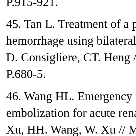
P.915-921.
45. Tan L. Treatment of a
hemorrhage using bilatera
D. Consigliere, CT. Heng 
P.680-5.
46. Wang HL. Emergency tr
embolization for acute re
Xu, HH. Wang, W. Xu // M