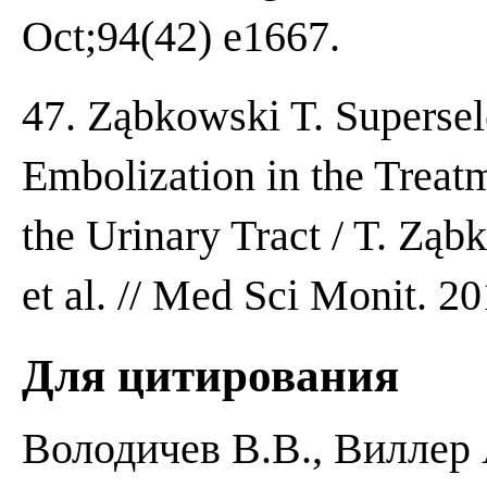
Oct;94(42) e1667.
47. Ząbkowski T. Supersel
Embolization in the Treatm
the Urinary Tract / T. Ząbk
et al. // Med Sci Monit. 2
Для цитирования
Володичев В.В., Виллер 