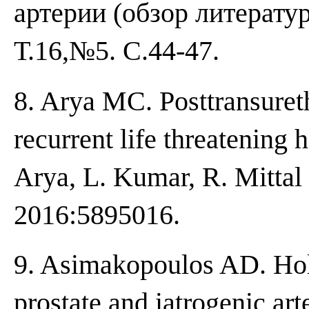
артерии (обзор литератур
Т.16,№5. С.44-47.
8. Arya MC. Posttransureth
recurrent life threatening
Arya, L. Kumar, R. Mittal 
2016:5895016.
9. Asimakopoulos AD. Hol
prostate and iatrogenic art