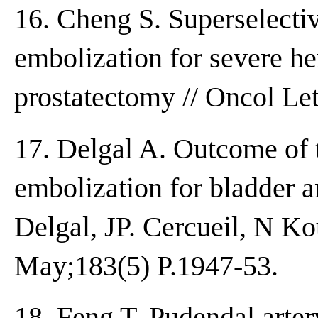
16. Cheng S. Superselective
embolization for severe h
prostatectomy // Oncol Let
17. Delgal A. Outcome of t
embolization for bladder a
Delgal, JP. Cercueil, N Kout
May;183(5) P.1947-53.
18. Feng T. Pudendal arte