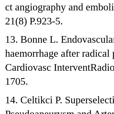
ct angiography and emboli
21(8) P.923-5.
13. Bonne L. Endovascular
haemorrhage after radical 
Cardiovasc InterventRadio
1705.
14. Celtikci P. Superselect
Pseudoaneurysm and Arter