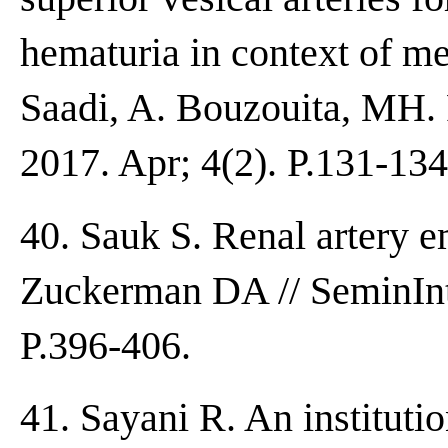
hematuria in context of me
Saadi, A. Bouzouita, MH. R
2017. Apr; 4(2). P.131-134
40. Sauk S. Renal artery e
Zuckerman DA // SeminInt
P.396-406.
41. Sayani R. An institutio