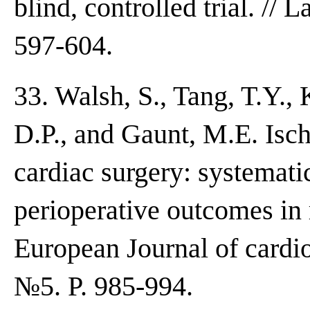
blind, controlled trial. // 
597-604.
33. Walsh, S., Tang, T.Y., K
D.P., and Gaunt, M.E. Isc
cardiac surgery: systemati
perioperative outcomes in r
European Journal of cardio
№5. P. 985-994.