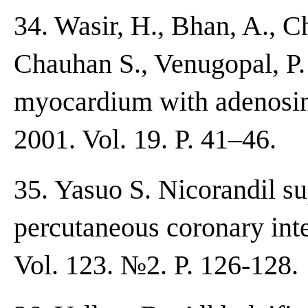
34. Wasir, H., Bhan, A., C
Chauhan S., Venugopal, P.
myocardium with adenosine 
2001. Vol. 19. P. 41–46.
35. Yasuo S. Nicorandil su
percutaneous coronary inter
Vol. 123. №2. P. 126-128.