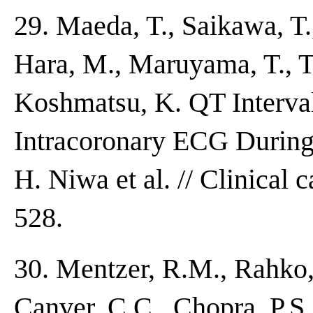
29. Maeda, T., Saikawa, T
Hara, M., Maruyama, T., Ta
Koshmatsu, K. QT Interval
Intracoronary ECG During
H. Niwa et al. // Clinical 
528.
30. Mentzer, R.M., Rahko,
Canver, C.C., Chopra, P.S.