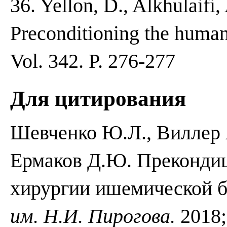
36. Yellon, D., Alkhulaifi,
Preconditioning the human
Vol. 342. P. 276-277
Для цитирования
Шевченко Ю.Л., Виллер А
Ермаков Д.Ю. Прекондиц
хирургии ишемической б
им. Н.И. Пирогова.
2018;