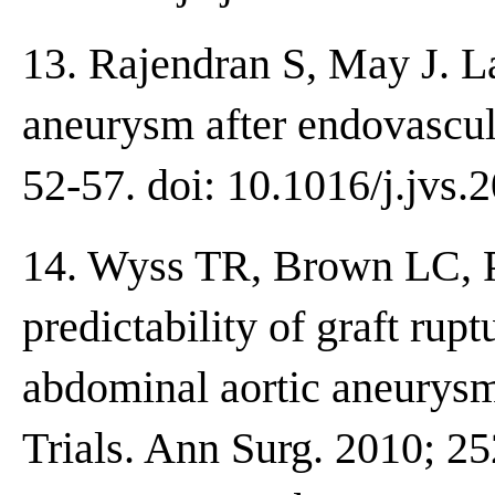
13. Rajendran S, May J. La
aneurysm after endovascula
52-57. doi: 10.1016/j.jvs.
14. Wyss TR, Brown LC, Po
predictability of graft rup
abdominal aortic aneurysm
Trials. Ann Surg. 2010; 25