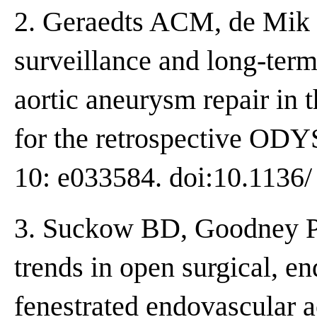
2. Geraedts ACM, de Mik S
surveillance and long-ter
aortic aneurysm repair in 
for the retrospective O
10: e033584. doi:10.1136
3. Suckow BD, Goodney PP
trends in open surgical, e
fenestrated endovascular a