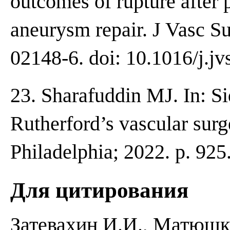
outcomes of rupture after 
aneurysm repair. J Vasc S
02148-6. doi: 10.1016/j.jv
23. Sharafuddin MJ. In: Si
Rutherford’s vascular surg
Philadelphia; 2022. p. 925
Для цитирования
Затевахин И.И., Матюшк