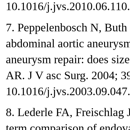
10.1016/j.jvs.2010.06.110.
7. Peppelenbosch N, Buth J
abdominal aortic aneurys
aneurysm repair: does si
AR. J V asc Surg. 2004; 39
10.1016/j.jvs.2003.09.047
8. Lederle FA, Freischlag 
term comparison of endova