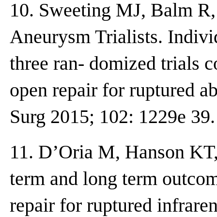
10. Sweeting MJ, Balm R, 
Aneurysm Trialists. Indivi
three ran- domized trials
open repair for ruptured a
Surg 2015; 102: 1229e 39.
11. D’Oria M, Hanson KT, 
term and long term outcom
repair for ruptured infrar