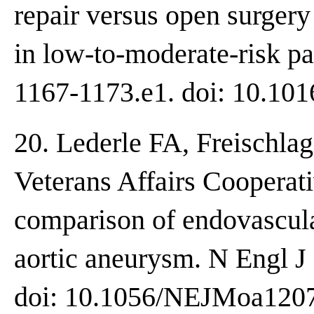
repair versus open surger
in low-to-moderate-risk pa
1167-1173.e1. doi: 10.1016
20. Lederle FA, Freischla
Veterans Affairs Cooperat
comparison of endovascula
aortic aneurysm. N Engl J
doi: 10.1056/NEJMoa120