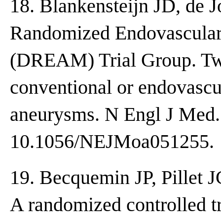
18. Blankensteijn JD, de J
Randomized Endovascula
(DREAM) Trial Group. Tw
conventional or endovascul
aneurysms. N Engl J Med. 
10.1056/NEJMoa051255.
19. Becquemin JP, Pillet JC
A randomized controlled t