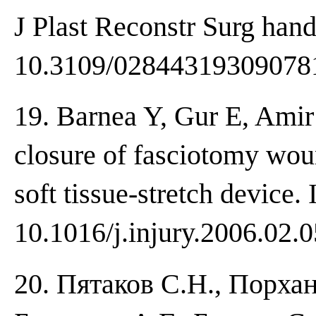
J Plast Reconstr Surg hand
10.3109/02844319309078
19. Barnea Y, Gur E, Amir
closure of fasciotomy wou
soft tissue-stretch device.
10.1016/j.injury.2006.02.0
20. Пятаков С.Н., Порха