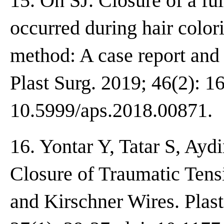
15. Oh SJ. Closure of a ful
occurred during hair color
method: A case report and 
Plast Surg. 2019; 46(2): 1
10.5999/aps.2018.00871.
16. Yontar Y, Tatar S, Ay
Closure of Traumatic Tens
and Kirschner Wires. Plast