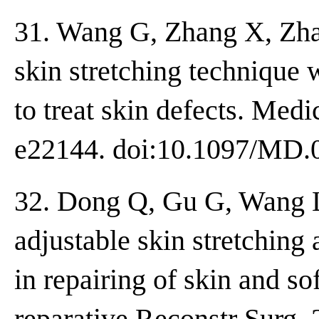
31. Wang G, Zhang X, Zhan
skin stretching technique w
to treat skin defects. Medi
e22144. doi:10.1097/MD
32. Dong Q, Gu G, Wang L,
adjustable skin stretchin
in repairing of skin and so
reparative Reconstr Surg. 