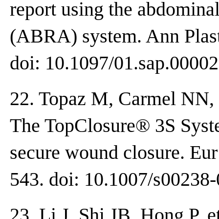
report using the abdomina
(ABRA) system. Ann Plast 
doi: 10.1097/01.sap.0000
22. Topaz M, Carmel NN, 
The TopClosure® 3S System
secure wound closure. Eur 
543. doi: 10.1007/s00238
23. Li J, Shi JB, Hong P, 