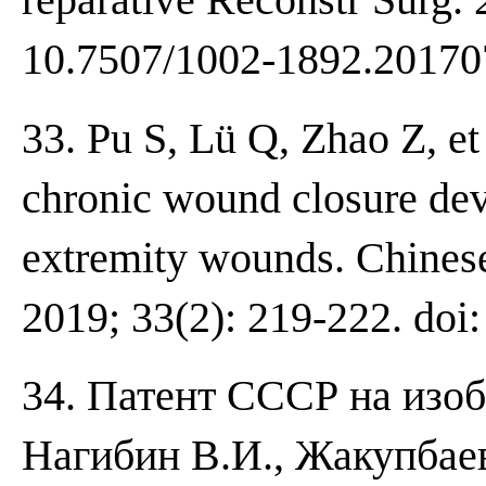
10.7507/1002-1892.20170
33. Pu S, Lü Q, Zhao Z, et
chronic wound closure devi
extremity wounds. Chinese
2019; 33(2): 219-222. do
34. Патент СССР на изо
Нагибин В.И., Жакупбаев