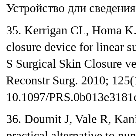
Устройство дли сведения
35. Kerrigan CL, Homa K.
closure device for linear s
S Surgical Skin Closure ve
Reconstr Surg. 2010; 125(1
10.1097/PRS.0b013e3181
36. Doumit J, Vale R, Kan
practical alternative to pu