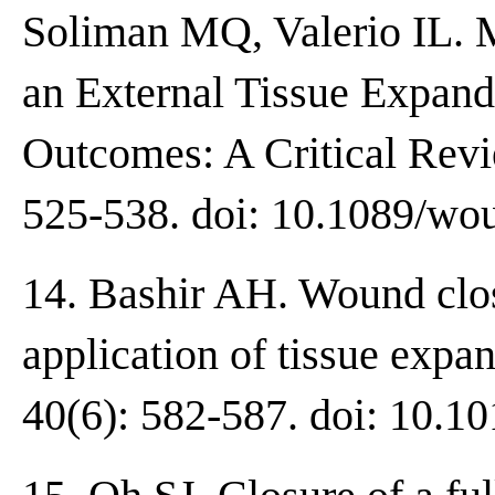
Soliman MQ, Valerio IL. M
an External Tissue Expand
Outcomes: A Critical Revi
525-538. doi: 10.1089/wo
14. Bashir AH. Wound clos
application of tissue expan
40(6): 582-587. doi: 10.1