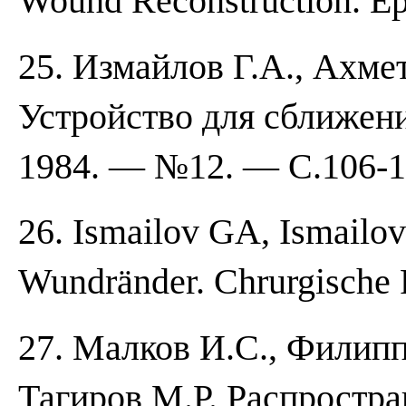
Wound Reconstruction. Epl
25. Измайлов Г.А., Ахме
Устройство для сближени
1984. — №12. — С.106-1
26. Ismailov GA, Ismailov
Wundränder. Chrurgische 
27. Малков И.С., Филипп
Тагиров М.Р. Распростр