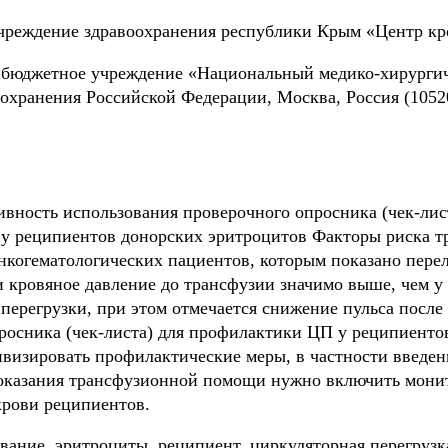
учреждение здравоохранения республики Крым «Центр кр
е бюджетное учреждение «Национальный медико-хирурги
хранения Российской Федерации, Москва, Россия (105203
вность использования проверочного опросника (чек-лис
 у реципиентов донорских эритроцитов Факторы риска 
онкогематологических пациентов, которым показано пере
и кровяное давление до трансфузии значимо выше, чем у
ерегрузки, при этом отмечается снижение пульса после
росника (чек-листа) для профилактики ЦП у реципиенто
визировать профилактические меры, в частности введен
 оказания трансфузионной помощи нужно включить мони
крови реципиентов.
вание, эритроциты, реципиент, циркуляторная перегрузк