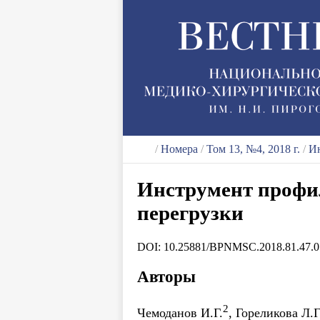
/
Номера
/
Том 13, №4, 2018 г.
/
Ин
Инструмент профи
перегрузки
DOI: 10.25881/BPNMSC.2018.81.47.0
Авторы
2
Чемоданов И.Г.
, Гореликова Л.Г