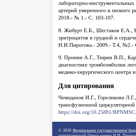
лабораторно-инструментальных 
артерий умеренного и низкого р
2018.- № 1.- С. 103-107.
8. Жибурт Е.Б., Шестаков Е.А.,
эритроцитов в грудной и сердеч
Н.И.Пирогова.- 2009.- Т.4, №2.- 
9. Пронин А.Г., Тюрин В.П., К
диагностике тромбоэмболии лег
медико-хирургического центра им.
Для цитирования
Чемоданов И.Г., Гореликова Л.Г
трансфузионной циркуляторной 
https://doi.org/10.25881/BPNMSC
© 2026
Федеральное государственное бю
хирургический Центр имени Н.И. Пирого