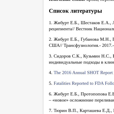
Список литературы
1. Жибурт Е.Б., Шестаков Е.А.,
реципиента// Вестник Националь
2. Жибурт Е.Б., Губанова М.Н.,
США// Трансфузиология.- 2017.- 
3. Сидоров С.К., Кузьмин Н.С.,
индивидуальные подходы в клинич
4.
The 2016 Annual SHOT Report 
5.
Fatalities Reported to FDA Fol
6. Жибурт Е.Б., Протопопова Е.
– «новое» осложнение переливани
7. Тюрин В.П., Карташева Е.Д.