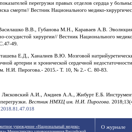
показателей перегрузки правых отделов сердца у больны
иска смерти// Вестник Национального медико-хирургичес
 Василашко В.В., Губанова М.Н., Караваев А.В. Эволюци
но-сосудистой хирургии// Вестник Национального медико
С.47-49.
арташева Е.Д., Ханалиев В.Ю. Мозговой натрийуретичес
очной артерии и хронической сердечной недостаточности
 Н.И. Пирогова.- 2015.- Т. 10, № 2.- С. 80-83.
., Ляcковский А.И., Амдиев А.А., Жибурт Е.Б. Инструме
перегрузки.
Вестник НМХЦ им. Н.И. Пирогова.
2018;13(4
.2018.81.47.018
джетное учреждение «Национальный медико-
О журнале
ва» Министерства здравоохранения Российской