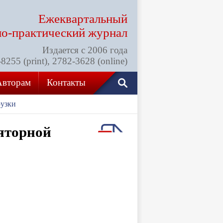
Ежеквартальный
но-практический
журнал
Издается с 2006 года
255 (print), 2782-3628 (online)
Авторам
Контакты
рузки
яторной