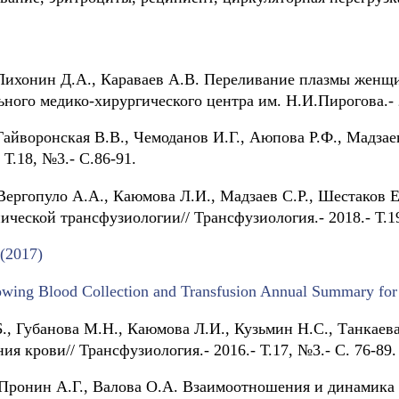
 Лихонин Д.А., Караваев А.В. Переливание плазмы женщ
ного медико-хирургического центра им. Н.И.Пирогова.- 20
 Гайворонская В.В., Чемоданов И.Г., Аюпова Р.Ф., Мадзае
Т.18, №3.- С.86-91.
 Вергопуло А.А., Каюмова Л.И., Мадзаев С.Р., Шестаков 
еской трансфузиологии// Трансфузиология.- 2018.- Т.19
(2017)
lowing Blood Collection and Transfusion Annual Summary fo
Б., Губанова М.Н., Каюмова Л.И., Кузьмин Н.С., Танкаев
я крови// Трансфузиология.- 2016.- Т.17, №3.- С. 76-89.
, Пронин А.Г., Валова О.А. Взаимоотношения и динамика