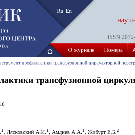
Ru
En
науч
ISSN 2072-8
О журнале
Номера
струмент профилактики трансфузионной циркуляторной перег
лактики трансфузионной циркул
18
1
1
1
2
.
, Ляcковский А.И.
, Амдиев А.А.
, Жибурт Е.Б.