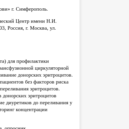
ови» г. Симферополь.
ческий Центр имени Н.И.
, Россия, г. Москва, ул.
та) для профилактики
трансфузионной циркуляторной
ливание донорских эритроцитов.
 пациентов без факторов риска
 переливания эритроцитов.
в донорских эритроцитов
ие диуретиков до переливания у
торинг концентрации
а, опросник.