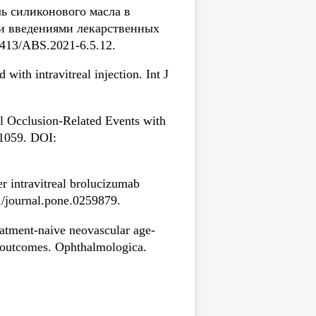
ль силиконового масла в
и введениями лекарственных
9413/ABS.2021-6.5.12.
with intravitreal injection. Int J
nal Occlusion-Related Events with
1059. DOI:
r intravitreal brolucizumab
1/journal.pone.0259879.
eatment-naive neovascular age-
m outcomes. Ophthalmologica.