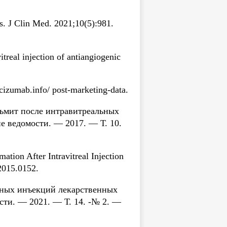
s. J Clin Med. 2021;10(5):981.
treal injection of antiangiogenic
cizumab.info/ post-marketing-data.
льмит после интравитреальных
е ведомости. — 2017. — Т. 10.
ion After Intravitreal Injection
2015.0152.
льных инъекций лекарственных
сти. — 2021. — Т. 14. -№ 2. —