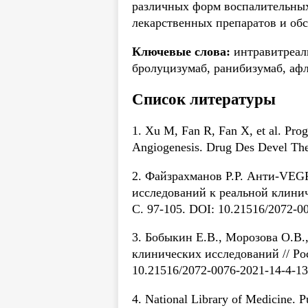
различных форм воспалительных
лекарственных препаратов и об
Ключевые слова:
интравитреаль
бролуцизумаб, ранибизумаб, афл
Список литературы
1. Xu M, Fan R, Fan X, et al. Pro
Angiogenesis. Drug Des Devel Th
2. Файзрахманов Р.Р. Анти-VEG
исследований к реальной клини
С. 97-105. DOI: 10.21516/2072-0
3. Бобыкин Е.В., Морозова О.В
клинических исследований // Р
10.21516/2072-0076-2021-14-4-1
4. National Library of Medicine. 