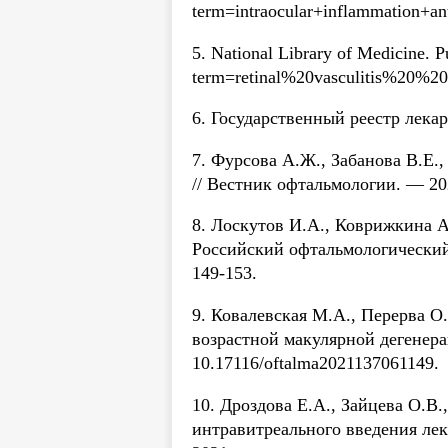
term=intraocular+inflammation+an
5. National Library of Medicine. 
term=retinal%20vasculitis%20%20
6. Государственный реестр лекарст
7. Фурсова А.Ж., Забанова В.Е.
// Вестник офтальмологии. — 20
8. Лоскутов И.А., Коврижкина А
Российский офтальмологический 
149-153.
9. Ковалевская М.А., Перерва 
возрастной макулярной дегенера
10.17116/oftalma2021137061149.
10. Дроздова Е.А., Зайцева О.В
интравитреального введения лек