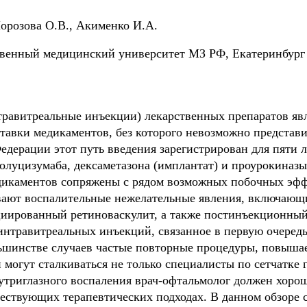
орозова О.В., Акименко И.А.
венный медицинский университет МЗ РФ, Екатеринбург
травитреальные инъекции) лекарственных препаратов яв
тавки медикаментов, без которого невозможно представ
дерации этот путь введения зарегистрирован для пяти л
олуцизумаба, дексаметазона (имплантат) и проурокиназы
икаментов сопряжены с рядом возможных побочных эффе
ают воспалительные нежелательные явления, включающи
циированный ретиноваскулит, а также постинъекционны
интравитреальных инъекций, связанное в первую очеред
шинстве случаев частые повторные процедуры, повышает
огут сталкиваться не только специалисты по сетчатке г
утриглазного воспаления врач-офтальмолог должен хорош
ествующих терапевтических подходах. В данном обзоре 