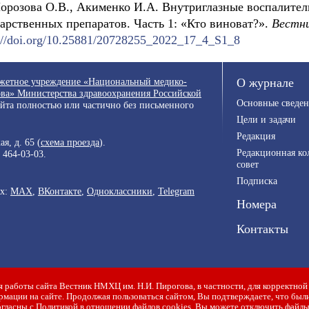
Морозова О.В., Акименко И.А. Внутриглазные воспалител
арственных препаратов. Часть 1: «Кто виноват?».
Вестни
s://doi.org/10.25881/20728255_2022_17_4_S1_8
джетное учреждение «Национальный медико-
О журнале
ва» Министерства здравоохранения Российской
Основные сведен
айта полностью или частично без письменного
Цели и задачи
Редакция
я, д. 65 (
схема проезда
).
Редакционная ко
) 464-03-03
.
совет
Подписка
ях:
MAX
,
ВКонтакте
,
Одноклассники
,
Telegram
Номера
Контакты
 работы сайта Вестник НМХЦ им. Н.И. Пирогова, в частности, для корректной
мации на сайте. Продолжая пользоваться сайтом, Вы подтверждаете, что бы
огласны с
Политикой в отношении файлов cookies
. Вы можете отключить файлы