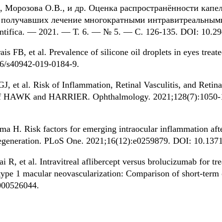
., Морозова О.В., и др. Оценка распространённости капе
, получавших лечение многократными интравитреальным
entifica. — 2021. — Т. 6. — № 5. — С. 126-135. DOI: 10.2
FB, et al. Prevalence of silicone oil droplets in eyes treated 
86/s40942-019-0184-9.
GJ, et al. Risk of Inflammation, Retinal Vasculitis, and Reti
of HAWK and HARRIER. Ophthalmology. 2021;128(7):1050-
 H. Risk factors for emerging intraocular inflammation afte
 degeneration. PLoS One. 2021;16(12):e0259879. DOI: 10.137
R, et al. Intravitreal aflibercept versus brolucizumab for tr
 type 1 macular neovascularization: Comparison of short-ter
000526044.