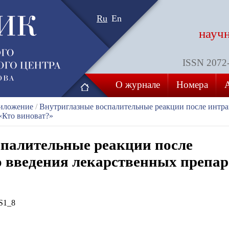
Ru
En
науч
ISSN 2072-8
О журнале
Номера
риложение
/
Внутриглазные воспалительные реакции после интра
 «Кто виноват?»
спалительные реакции после
 введения лекарственных препара
S1_8