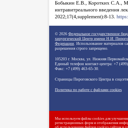
Бобыкин Е.В., Коротких С.А., 
интравитреального введения лек
2022;17(4,supplement):8-13.
http
© 2026
Федеральное государственное бю
хирургический Центр имени Н.И. Пирого
Федерации
. Использование материалов с
разрешения строго запрещено.
105203 г. Москва, ул. Нижняя Первомайска
Единый телефон контакт-центра:
+7 (499
Факс: +7 (499) 463-65-30.
Страницы Пироговского Центра в соцсет
Политика по работе с файлами cookies
Мы используем файлы cookies для улучшения
регистрационных форм и отображения инфор
об использовании файлов cookies сайтом и с