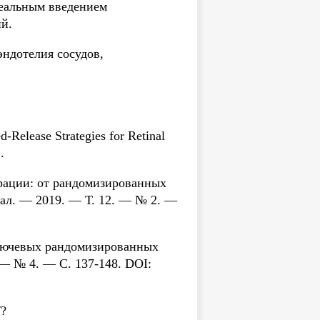
реальным введением
й.
эндотелия сосудов,
-Release Strategies for Retinal
.
ерации: от рандомизированных
ал. — 2019. — Т. 12. — № 2. —
ключевых рандомизированных
— № 4. — С. 137-148. DOI:
/?