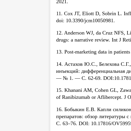
2021.
11. Cox JT, Eliott D, Sobrin L. In
doi: 10.3390/jcm10050981.
12. Anderson WJ, da Cruz NFS, Lima
drugs: a narrative review. Int J R
13. Post-marketing data in patien
14. Астахов Ю.С., Белехова С.
инъекций: дифференциальная диа
— № 1. — С. 62-69. DOI:10.178
15. Khanani AM, Cohen GL, Zawadzk
of Ranibizumab or Aflibercept. J 
16. Бобыкин Е.В. Капли силико
препаратов: обзор литературы с
С. 63–76. DOI: 10.17816/OV5995