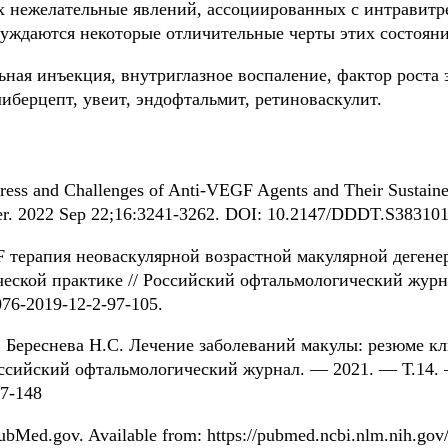
 нежелательные явлений, ассоциированных с интравит
суждаются некоторые отличительные черты этих состояни
ная инъекция, внутриглазное воспаление, фактор роста 
иберцепт, увеит, эндофтальмит, ретиноваскулит.
gress and Challenges of Anti-VEGF Agents and Their Sustained
er. 2022 Sep 22;16:3241-3262. DOI: 10.2147/DDDT.S383101
F терапия неоваскулярной возрастной макулярной деген
ческой практике // Российский офтальмологический журн
076-2019-12-2-97-105.
., Береснева Н.С. Лечение заболеваний макулы: резюме 
оссийский офтальмологический журнал. — 2021. — Т.14. 
37-148
PubMed.gov. Available from: https://pubmed.ncbi.nlm.nih.gov