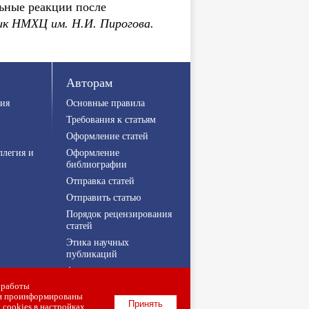
ьные реакции после
к НМХЦ им. Н.И. Пирогова.
Авторам
ия
Основные правила
Требования к статьям
Оформление статей
ллегия и
Оформление
библиографии
Отправка статей
Отправить статью
Порядок рецензирования
статей
Этика научных
публикаций
Авторские права
 работы
Конфиденциальность
ли проинформированы
Политика свободного
Принять
 cookies в настройках