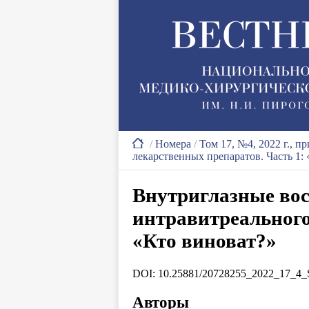
/
Номера
/
Том 17, №4, 2022 г., п
лекарственных препаратов. Часть 1:
Внутриглазные во
интравитреального
«Кто виноват?»
DOI: 10.25881/20728255_2022_17_4_
Авторы