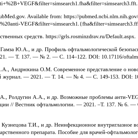
ti+%2B+VEGF&filter=simsearch1.fha&filter=simsearch3.fft.
PubMed.gov. Available from: https://pubmed.ncbi.nlm.nih.gov
%20anti-VEGF&filter=simsearch1.{fha&filter=simsearch3.ff
венных средств. https://grls.rosminzdrav.ru/Default.aspx.
, Гамза Ю.А., и др. Профиль офтальмологической безопа
21. — Т. 137. — № 2. — С. 114–122. DOI: 10.17116/oftal
.А., Андрюхина О.М. Современное представление о новой
журнал. — 2021. — Т. 14. — № 4. — С. 149-153. DOI: 10
О.А., Ролдугин А.А., и др. Возможные проблемы анти-VE
ции // Вестник офтальмологии. — 2021. –Т. 137. № 6. — 
., Кузнецова Т.И., и др. Неинфекционное внутриглазное 
арственного препарата. Пособие для врачей-офтальмоло