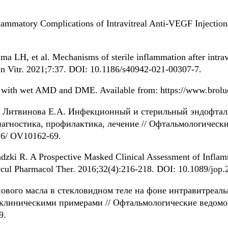
flammatory Complications of Intravitreal Anti-VEGF Injection
 LH, et al. Mechanisms of sterile inflammation after intravi
etin Vitr. 2021;7:37. DOI: 10.1186/s40942-021-00307-7.
ts with wet AMD and DME. Available from: https://www.brolu
Г., Литвинова Е.А. Инфекционный и стерильный эндофта
гностика, профилактика, лечение // Офтальмологически
16/ OV10162-69.
i R. A Prospective Masked Clinical Assessment of Inflammat
Ocul Pharmacol Ther. 2016;32(4):216-218. DOI: 10.1089/jop.
нового масла в стекловидном теле на фоне интравитреа
 клиническими примерами // Офтальмологические ведомо
9.