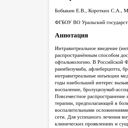
Бобыкин Е.В., Коротких С.А., М
ФГБОУ ВО Уральский государст
Аннотация
Интравитреальное введение (ин
распространённым способом дос
офтальмологию. В Российской Фе
ранибизумаба, афлиберцепта, бр
интравитреальные инъекции мед
годы наибольший интерес вызыв
воспаление, бролуцизумаб-ассо
Повсеместное распространение 
терапии, предполагающей в боль
воспалительными осложнениями м
сети. Для успешного лечения вн
клинических проявлениях и сущ