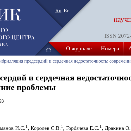
Ru
En
науч
ISSN 2072-8
О журнале
Номера
брилляция предсердий и сердечная недостаточность: современ
ердий и сердечная недостаточнос
яние проблемы
93
1
1
1
сманов И.С.
, Королев С.В.
, Горбачева Е.С.
, Дракина О.