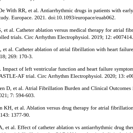
With RR, et al. Antiarrhythmic drugs in patients with early pe
3 study. Europace. 2021. doi:10.1093/europace/euab062.
 al. Catheter ablation versus medical therapy for atrial fibr
lled trials. Circ Arrhythm Electrophysiol. 2019; 12: e007414
t al. Catheter ablation of atrial fibrillation with heart failu
018; 269: 170-3.
. Impact of left ventricular function and heart failure sympt
e: CASTLE-AF trial. Circ Arrhythm Electrophysiol. 2020; 13: e
n D, et al. Atrial Fibrillation Burden and Clinical Outcom
021; 7: 594-603.
H, et al. Ablation versus drug therapy for atrial fibrillation 
 143: 1377-90.
t al. Effect of catheter ablation vs antiarrhythmic drug ther