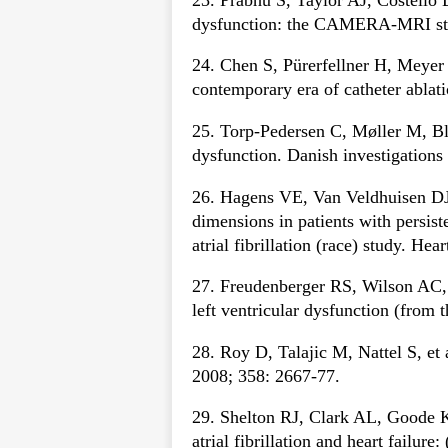
dysfunction: the CAMERA-MRI stud
24. Chen S, Pürerfellner H, Meyer C,
contemporary era of catheter ablati
25. Torp-Pedersen C, Møller M, Bloc
dysfunction. Danish investigations
26. Hagens VE, Van Veldhuisen DJ, 
dimensions in patients with persiste
atrial fibrillation (race) study. He
27. Freudenberger RS, Wilson AC, Ko
left ventricular dysfunction (from
28. Roy D, Talajic M, Nattel S, et a
2008; 358: 2667-77.
29. Shelton RJ, Clark AL, Goode K,
atrial fibrillation and heart failur