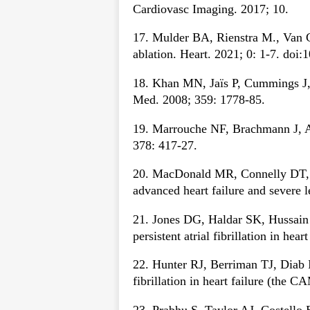
Cardiovasc Imaging. 2017; 10.
17. Mulder BA, Rienstra M., Van Gel
ablation. Heart. 2021; 0: 1-7. doi
18. Khan MN, Jaïs P, Cummings J, et
Med. 2008; 359: 1778-85.
19. Marrouche NF, Brachmann J, Andr
378: 417-27.
20. MacDonald MR, Connelly DT, Haw
advanced heart failure and severe l
21. Jones DG, Haldar SK, Hussain W
persistent atrial fibrillation in he
22. Hunter RJ, Berriman TJ, Diab I,
fibrillation in heart failure (the 
23. Prabhu S, Taylor AJ, Costello BT