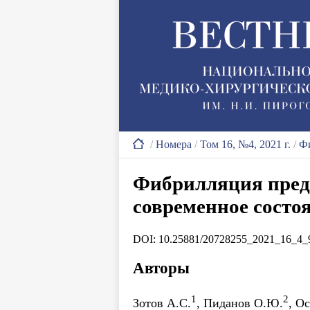
/
Номера
/
Том 16, №4, 2021 г.
/
Фи
Фибрилляция предс
современное состо
DOI: 10.25881/20728255_2021_16_4_
Авторы
1
2
Зотов А.С.
, Пиданов О.Ю.
, О