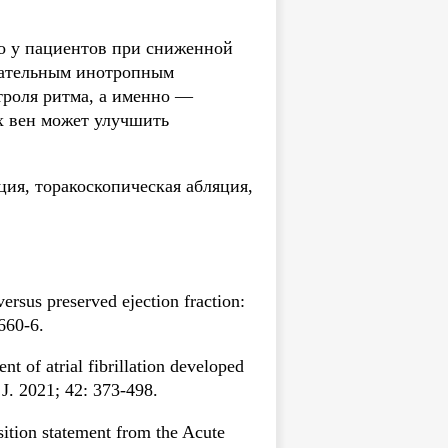
но у пациентов при сниженной
цательным инотропным
троля ритма, а именно —
х вен может улучшить
ция, торакоскопическая абляция,
ersus preserved ejection fraction:
660-6.
t of atrial fibrillation developed
 J. 2021; 42: 373-498.
osition statement from the Acute