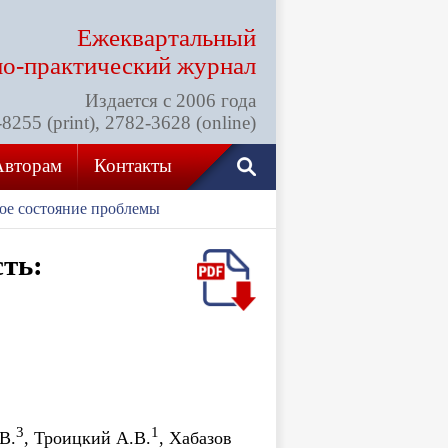
Ежеквартальный
но-практический
журнал
Издается с 2006 года
255 (print), 2782-3628 (online)
Авторам
Контакты
ное состояние проблемы
ть:
3
1
В.
, Троицкий А.В.
, Хабазов