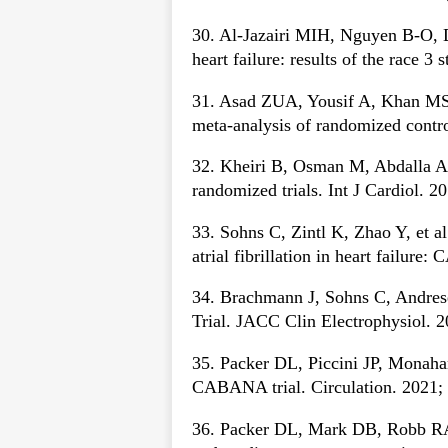
30. Al-Jazairi MIH, Nguyen B-O, De 
heart failure: results of the race 
31. Asad ZUA, Yousif A, Khan MS, et
meta-analysis of randomized contro
32. Kheiri B, Osman M, Abdalla A, e
randomized trials. Int J Cardiol. 2
33. Sohns C, Zintl K, Zhao Y, et al
atrial fibrillation in heart failur
34. Brachmann J, Sohns C, Andrese
Trial. JACC Clin Electrophysiol. 2
35. Packer DL, Piccini JP, Monahan K
CABANA trial. Circulation. 2021;
36. Packer DL, Mark DB, Robb RA, e