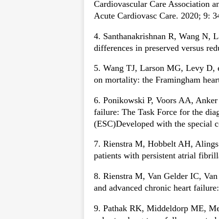
Cardiovascular Care Association a
Acute Cardiovasc Care. 2020; 9: 3
4. Santhanakrishnan R, Wang N, Lars
differences in preserved versus red
5. Wang TJ, Larson MG, Levy D, et a
on mortality: the Framingham heart
6. Ponikowski P, Voors AA, Anker S
failure: The Task Force for the dia
(ESC)Developed with the special co
7. Rienstra M, Hobbelt AH, Alings 
patients with persistent atrial fibr
8. Rienstra M, Van Gelder IC, Van d
and advanced chronic heart failure:
9. Pathak RK, Middeldorp ME, Mered