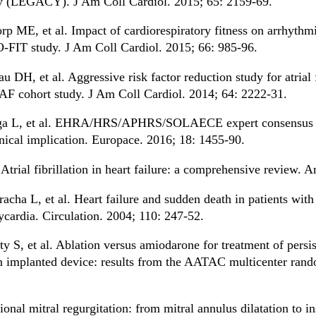
dy (LEGACY). J Am Coll Cardiol. 2015; 65: 2159-69.
rp ME, et al. Impact of cardiorespiratory fitness on arrhythmi
IO-FIT study. J Am Coll Cardiol. 2015; 66: 985-96.
H, et al. Aggressive risk factor reduction study for atrial fi
F cohort study. J Am Coll Cardiol. 2014; 64: 2222-31.
ga L, et al. EHRA/HRS/APHRS/SOLAECE expert consensus on
linical implication. Europace. 2016; 18: 1455-90.
trial fibrillation in heart failure: a comprehensive review.
acha L, et al. Heart failure and sudden death in patients wit
cardia. Circulation. 2004; 110: 247-52.
S, et al. Ablation versus amiodarone for treatment of persisten
an implanted device: results from the AATAC multicenter rando
onal mitral regurgitation: from mitral annulus dilatation to in