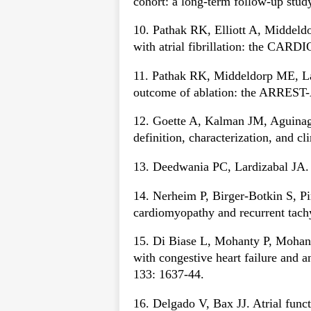
cohort: a long-term follow-up stu
10. Pathak RK, Elliott A, Middeldo
with atrial fibrillation: the CARD
11. Pathak RK, Middeldorp ME, Lau D
outcome of ablation: the ARREST-A
12. Goette A, Kalman JM, Aguina
definition, characterization, and c
13. Deedwania PC, Lardizabal JA. A
14. Nerheim P, Birger-Botkin S, Pir
cardiomyopathy and recurrent tachy
15. Di Biase L, Mohanty P, Mohanty 
with congestive heart failure and 
133: 1637-44.
16. Delgado V, Bax JJ. Atrial functi