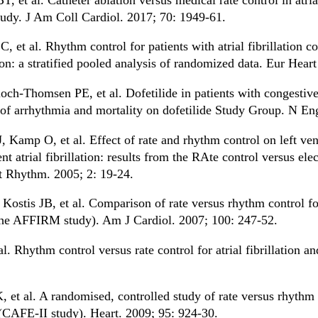
y. J Am Coll Cardiol. 2017; 70: 1949-61.
 et al. Rhythm control for patients with atrial fibrillation co
on: a stratified pooled analysis of randomized data. Eur Heart
h-Thomsen PE, et al. Dofetilide in patients with congestive h
 of arrhythmia and mortality on dofetilide Study Group. N E
Kamp O, et al. Effect of rate and rhythm control on left vent
nt atrial fibrillation: results from the RAte control versus elec
art Rhythm. 2005; 2: 19-24.
stis JB, et al. Comparison of rate versus rhythm control for a
 the AFFIRM study). Am J Cardiol. 2007; 100: 247-52.
l. Rhythm control versus rate control for atrial fibrillation a
 et al. A randomised, controlled study of rate versus rhythm c
e: (CAFE-II study). Heart. 2009; 95: 924-30.