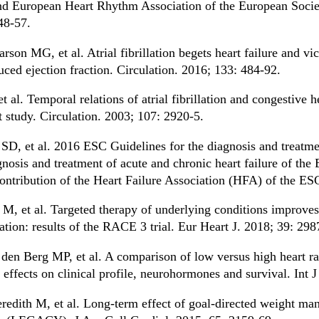
nd European Heart Rhythm Association of the European Societ
48-57.
on MG, et al. Atrial fibrillation begets heart failure and vi
uced ejection fraction. Circulation. 2016; 133: 484-92.
l. Temporal relations of atrial fibrillation and congestive hea
 study. Circulation. 2003; 107: 2920-5.
D, et al. 2016 ESC Guidelines for the diagnosis and treatmen
gnosis and treatment of acute and chronic heart failure of th
ntribution of the Heart Failure Association (HFA) of the ES
M, et al. Targeted therapy of underlying conditions improve
illation: results of the RACE 3 trial. Eur Heart J. 2018; 39: 298
en Berg MP, et al. A comparison of low versus high heart rate 
 effects on clinical profile, neurohormones and survival. Int 
ith M, et al. Long-term effect of goal-directed weight manag