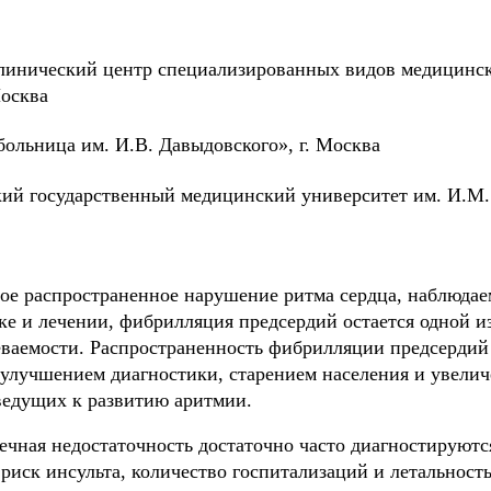
инический центр специализированных видов медицинс
осква
ольница им. И.В. Давыдовского», г. Москва
 государственный медицинский университет им. И.М. 
е распространенное нарушение ритма сердца, наблюдаем
ке и лечении, фибрилляция предсердий остается одной и
еваемости. Распространенность фибрилляции предсердий
о улучшением диагностики, старением населения и увели
ведущих к развитию аритмии.
ечная недостаточность достаточно часто диагностируютс
риск инсульта, количество госпитализаций и летальность