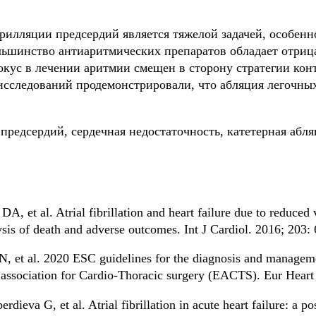
рилляции предсердий является тяжелой задачей, особен
льшинство антиаритмических препаратов обладает отри
окус в лечении аритмии смещен в сторону стратегии кон
 исследований продемонстрировали, что абляция легочны
редсердий, сердечная недостаточность, катетерная абля
 et al. Atrial fibrillation and heart failure due to reduced v
sis of death and adverse outcomes. Int J Cardiol. 2016; 203: 
N, et al. 2020 ESC guidelines for the diagnosis and managemen
 association for Cardio-Thoracic surgery (EACTS). Eur Heart
dieva G, et al. Atrial fibrillation in acute heart failure: a p