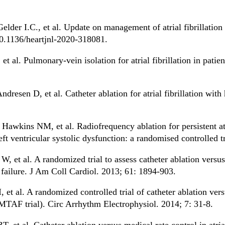
der I.C., et al. Update on management of atrial fibrillation i
:10.1136/heartjnl-2020-318081.
 al. Pulmonary-vein isolation for atrial fibrillation in patien
esen D, et al. Catheter ablation for atrial fibrillation with
kins NM, et al. Radiofrequency ablation for persistent atria
eft ventricular systolic dysfunction: a randomised controlled t
, et al. A randomized trial to assess catheter ablation versu
art failure. J Am Coll Cardiol. 2013; 61: 1894-903.
 et al. A randomized controlled trial of catheter ablation vers
CAMTAF trial). Circ Arrhythm Electrophysiol. 2014; 7: 31-8.
, et al. Catheter ablation versus medical rate control in atrial