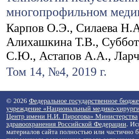
многопрофильном меди
Карпов О.Э., Силаева Н.А
Алихашкина Т.В., Суббот
С.Ю., Астапов А.А., Лар
Том 14, №4, 2019 г.
© 2026
Федеральное государственное бюдже
учреждение «Национальный медико-хирург
Центр имени Н.И. Пирогова» Министерства
здравоохранения Российской Федерации
. И
материалов сайта полностью или частично б