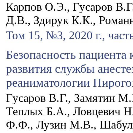
Карпов О.Э., Гусаров В.
Д.В., Здирук К.К., Роман
Том 15, №3, 2020 г., част
Безопасность пациента 
развития службы анесте
реаниматологии Пирого
Гусаров В.Г., Замятин М.
Теплых Б.А., Ловцевич Н
Ф.Ф., Лузин М.В., Шабул