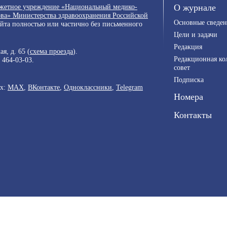
джетное учреждение «Национальный медико-
О журнале
ва» Министерства здравоохранения Российской
Основные сведен
айта полностью или частично без письменного
Цели и задачи
Редакция
я, д. 65 (
схема проезда
).
Редакционная ко
) 464-03-03
.
совет
Подписка
ях:
MAX
,
ВКонтакте
,
Одноклассники
,
Telegram
Номера
Контакты