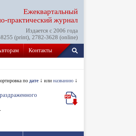
Ежеквартальный
но-практический
журнал
Издается с 2006 года
255 (print), 2782-3628 (online)
Авторам
Контакты
↓
↓
ортировка по
дате
или
названию
 раздраженного
.