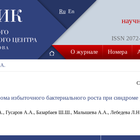
Ru
En
науч
ISSN 2072-8
О журнале
Номера
.А.
С
рома избыточного бактериального роста при синдроме
., Гусаров А.А., Базарбаев Ш.Ш., Малышева А.А., Лебедева Л.Н