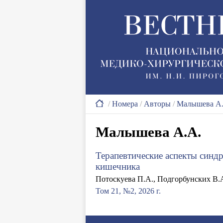
/
Номера
/
Авторы
/
Малышева А
Малышева А.А.
Терапевтические аспекты синд
кишечника
Потоскуева П.А., Подгорбунских В.А
Том 21, №2, 2026 г.