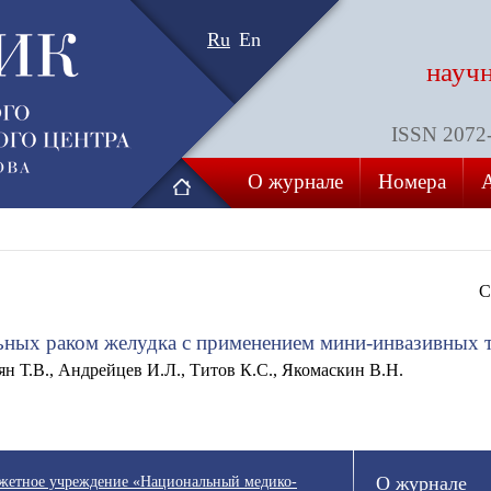
Ru
En
науч
ISSN 2072-8
О журнале
Номера
С
ьных раком желудка с применением мини-инвазивных 
ян Т.В., Андрейцев И.Л., Титов К.С., Якомаскин В.Н.
джетное учреждение «Национальный медико-
О журнале