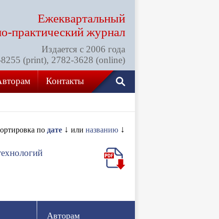
Ежеквартальный
но-практический
журнал
Издается с 2006 года
255 (print), 2782-3628 (online)
Авторам
Контакты
↓
↓
ортировка по
дате
или
названию
технологий
Авторам