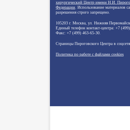
хирургический Центр имени Н.И. Пирого
Федерации
. Использование материалов с
разрешения строго запрещено.
105203 г. Москва, ул. Нижняя Первомайска
Единый телефон контакт-центра:
+7 (499
Факс: +7 (499) 463-65-30.
Страницы Пироговского Центра в соцсет
Политика по работе с файлами cookies