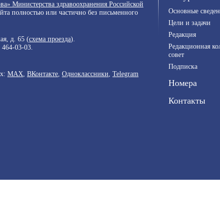
ва» Министерства здравоохранения Российской
Основные сведен
айта полностью или частично без письменного
Цели и задачи
Редакция
я, д. 65 (
схема проезда
).
Редакционная ко
) 464-03-03
.
совет
Подписка
ях:
MAX
,
ВКонтакте
,
Одноклассники
,
Telegram
Номера
Контакты