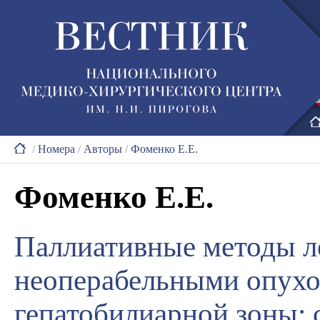
/
Номера
/
Авторы
/
Фоменко Е.Е.
Фоменко Е.Е.
Паллиативные методы л
неоперабельными опух
гепатобилиарной зоны: