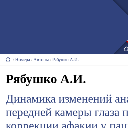
/
Номера
/
Авторы
/
Рябушко А.И.
Рябушко А.И.
Динамика изменений ан
передней камеры глаза 
коррекции афакии у пац