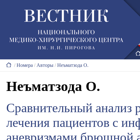
/
Номера
/
Авторы
/
Неъматзода О.
Неъматзода О.
Сравнительный анализ р
лечения пациентов с и
аневризмами брюшной а