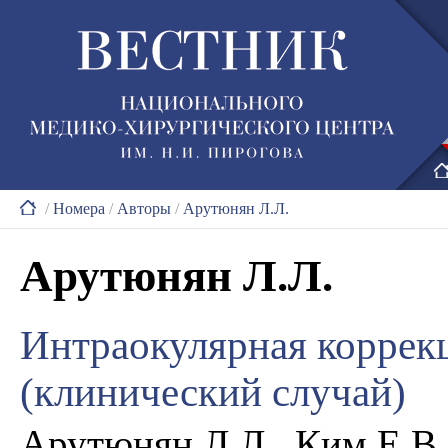
/
Номера
/
Авторы
/
Арутюнян Л.Л.
Арутюнян Л.Л.
Интраокулярная коррек
(клинический случай)
Арутюнян Л.Л., Ким Е.В.