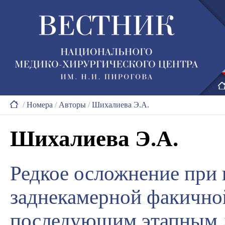
/
Номера
/
Авторы
/
Шихалиева Э.А.
Шихалиева Э.А.
Редкое осложнение при
заднекамерной факично
последующим этапным 