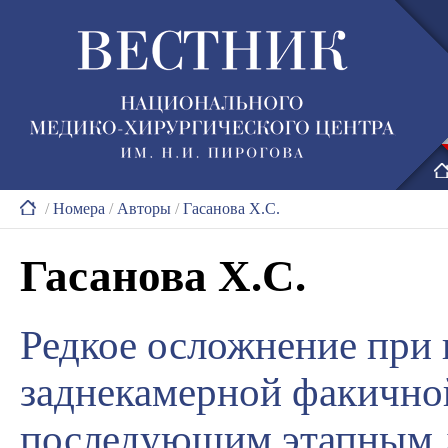
/
Номера
/
Авторы
/
Гасанова Х.С.
Гасанова Х.С.
Редкое осложнение при
заднекамерной факично
последующим этапным 