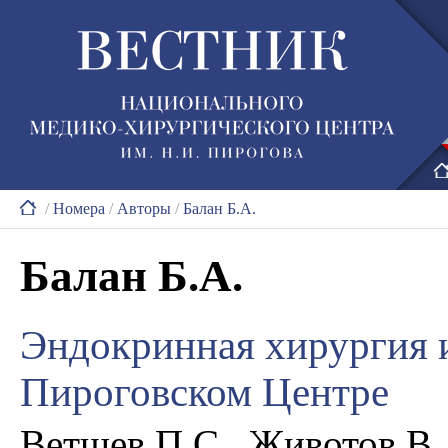
/
Номера
/
Авторы
/
Балан Б.А.
Балан Б.А.
Эндокринная хирургия 
Пироговском Центре
Ветшев П.С., Животов В.