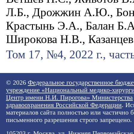
Л.Б., Дрожжин А.Ю., Бон
Крастынь Э.А., Балан Б.А
Широкова Н.В., Казанцев 
Том 17, №4, 2022 г., част
© 2026
Федеральное государственное бюдже
учреждение «Национальный медико-хирург
Центр имени Н.И. Пирогова» Министерства
здравоохранения Российской Федерации
. И
материалов сайта полностью или частично б
письменного разрешения строго запрещено.
105203 г. Москва, ул. Нижняя Первомайская, 