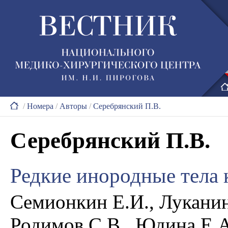
/
Номера
/
Авторы
/
Серебрянский П.В.
Серебрянский П.В.
Редкие инородные тела
Семионкин Е.И., Луканин
Родимов С.В., Юдина Е.А