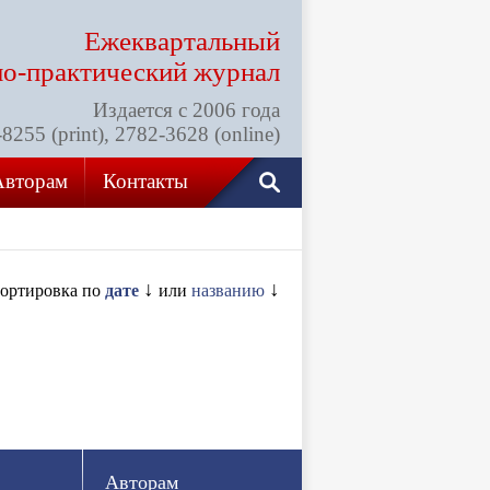
Ежеквартальный
но-практический
журнал
Издается с 2006 года
255 (print), 2782-3628 (online)
Авторам
Контакты
↓
↓
ортировка по
дате
или
названию
Авторам