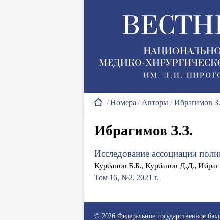
/
Номера
/
Авторы
/
Ибрагимов З.
Ибрагимов З.З.
Исследование ассоциации поли
Курбанов Б.Б., Курбанов Д.Д., Ибраг
Том 16, №2, 2021 г.
© 2026
Федеральное государственное бю