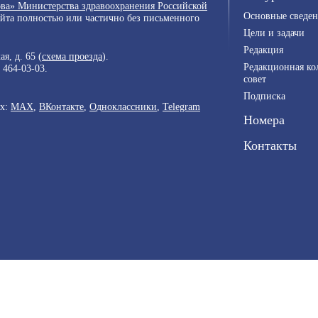
ва» Министерства здравоохранения Российской
Основные сведен
айта полностью или частично без письменного
Цели и задачи
Редакция
я, д. 65 (
схема проезда
).
Редакционная ко
) 464-03-03
.
совет
Подписка
ях:
MAX
,
ВКонтакте
,
Одноклассники
,
Telegram
Номера
Контакты