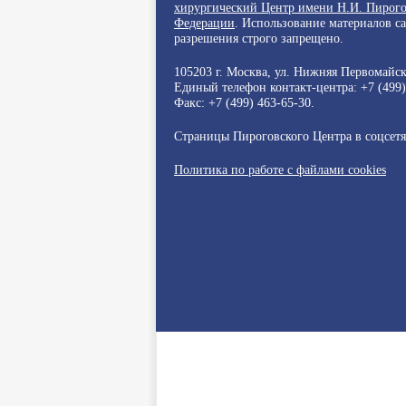
хирургический Центр имени Н.И. Пирого
Федерации
. Использование материалов с
разрешения строго запрещено.
105203 г. Москва, ул. Нижняя Первомайска
Единый телефон контакт-центра:
+7 (499
Факс: +7 (499) 463-65-30.
Страницы Пироговского Центра в соцсет
Политика по работе с файлами cookies