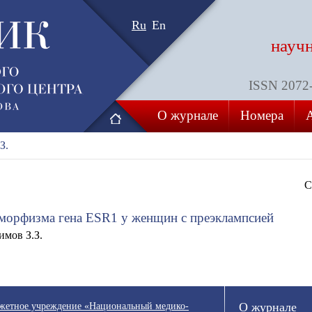
Ru
En
науч
ISSN 2072-8
О журнале
Номера
З.
С
морфизма гена ESR1 у женщин с преэклампсией
имов З.З.
джетное учреждение «Национальный медико-
О журнале