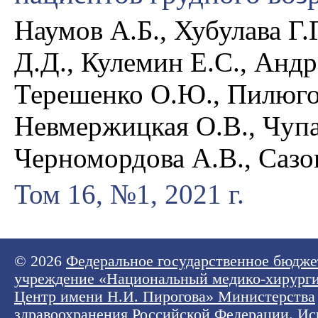
Наумов А.Б., Хубулава Г.
Д.Д., Кулемин Е.С., Андр
Терешенко О.Ю., Пилюгов
Невмержицкая О.В., Чупа
Черномордова А.В., Сазо
Том 16, №1, 2021 г.
© 2026
Федеральное государственное бюдже
учреждение «Национальный медико-хирург
Центр имени Н.И. Пирогова» Министерства
здравоохранения Российской Федерации
. И