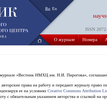
Ru
En
науч
ISSN 2072-8
О журнале
Номера
 журнале «Вестник НМХЦ им. Н.И. Пирогова», соглашаю
 авторские права на работу и передают журналу право п
ицензируя ее на условиях
Creative Commons Attribution Li
оту с обязательным указанием авторства и ссылкой на 