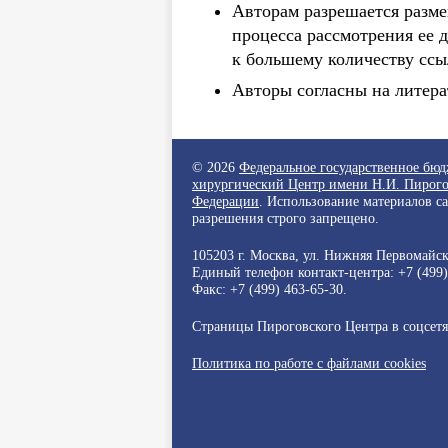
Авторам разрешается разме
процесса рассмотрения ее 
к большему количеству ссы
Авторы согласны на литера
© 2026
Федеральное государственное бю
хирургический Центр имени Н.И. Пирого
Федерации
. Использование материалов с
разрешения строго запрещено.
105203 г. Москва, ул. Нижняя Первомайска
Единый телефон контакт-центра:
+7 (499
Факс: +7 (499) 463-65-30.
Страницы Пироговского Центра в соцсет
Политика по работе с файлами cookies