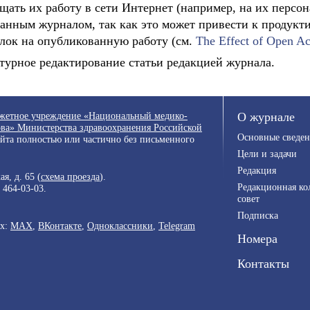
щать их работу в сети Интернет (например, на их персон
данным журналом, так как это может привести к продукт
лок на опубликованную работу (см.
The Effect of Open Ac
турное редактирование статьи редакцией журнала.
джетное учреждение «Национальный медико-
О журнале
ва» Министерства здравоохранения Российской
Основные сведен
айта полностью или частично без письменного
Цели и задачи
Редакция
я, д. 65 (
схема проезда
).
Редакционная ко
) 464-03-03
.
совет
Подписка
ях:
MAX
,
ВКонтакте
,
Одноклассники
,
Telegram
Номера
Контакты