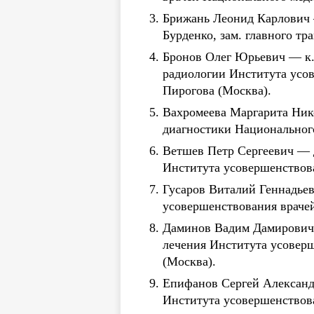
Брижань Леонид Карлович —
Бурденко, зам. главного тр
Бронов Олег Юрьевич — к.м
радиологии Института усо
Пирогова (Москва).
Вахромеева Маргарита Ник
диагностики Национального
Ветшев Петр Сергеевич — д
Института усовершенствова
Гусаров Виталий Геннадьев
усовершенствования врачей
Даминов Вадим Дамирович 
лечения Института усоверш
(Москва).
Епифанов Сергей Александр
Института усовершенствова