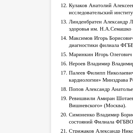
Кулаков Анатолий Алексее
исследовательский институ
Линденбратен Александр Л
здоровья им. Н.А.Семашко 
Максимов Игорь Борисович
диагностики филиала ФГБ
Маринкин Игорь Олегович 
Нероев Владимир Владимир
Палеев Филипп Николаевич
кардиологии» Минздрава Р
Попов Александр Анатолье
Ревишвили Амиран Шотаеви
Вишневского» (Москва).
Симоненко Владимир Борис
состояний Филиала ФГБВО
Стрижаков Александр Нико