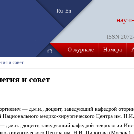
Ru
En
науч
ISSN 2072-8
О журнале
Номера
гия и совет
егия и совет
оргиевич — д.м.н., доцент, заведующий кафедрой отори
 Национального медико-хирургического Центра им. Н.И.
— д.м.н., доцент, заведующий кафедрой неврологии Ин
ко-хирургического Центра им. Н.И. Пирогова (Москва).