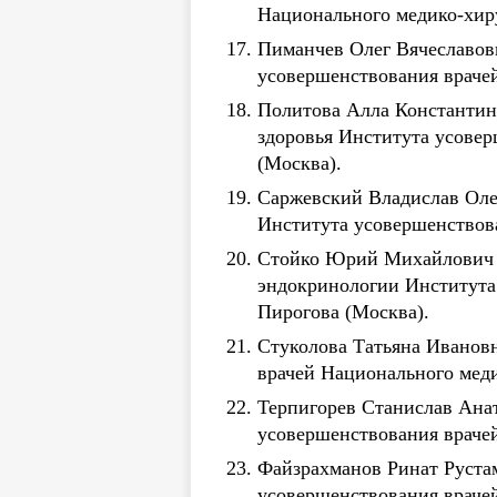
Национального медико-хиру
Пиманчев Олег Вячеславови
усовершенствования врачей
Политова Алла Константино
здоровья Института усовер
(Москва).
Саржевский Владислав Олег
Института усовершенствова
Стойко Юрий Михайлович —
эндокринологии Института
Пирогова (Москва).
Стуколова Татьяна Иванов
врачей Национального меди
Терпигорев Станислав Ана
усовершенствования врачей
Файзрахманов Ринат Рустам
усовершенствования врачей