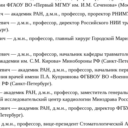
огии ФГАОУ ВО «Первый МГМУ им. И.М. Сеченова» (Мос
ч — академик РАН, д.м.н., профессор, проректор РНИМ
вич — д.м.н., профессор, директор Российского НИИ тр
ург).
ч — д.м.н., профессор, главный хирург Городской Мари
вич — д.м.н., профессор, начальник кафедры травмато
кадемии им. С.М. Кирова» Минобороны РФ (Санкт-Пете
евич — академик РАН, д.м.н., профессор, начальник пе
ния врачей имени П.А. Куприянова ФГБВОУ ВО «Военно
РФ (Санкт-Петербург).
 академик РАН, д.м.н., профессор, заместитель генерал
 исследовательский центр кардиологии Минздрава Росс
вич — академик РАН, д.м.н., профессор, директор ФГ
етербург).
.м.н., профессор, вице-президент Стоматологической 