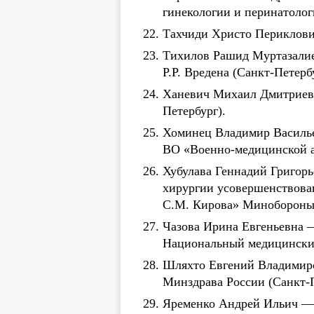
гинекологии и перинатол
Тахчиди Христо Периклови
Тихилов Рашид Муртазалие
Р.Р. Вредена (Санкт-Петерб
Ханевич Михаил Дмитриеви
Петербург).
Хоминец Владимир Василье
ВО «Военно-медицинской а
Хубулава Геннадий Григорь
хирургии усовершенствова
С.М. Кирова» Минобороны 
Чазова Ирина Евгеньевна —
Национальный медицинский
Шляхто Евгений Владимиро
Минздрава России (Санкт-П
Яременко Андрей Ильич — д