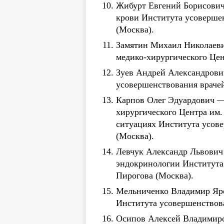
Жибурт Евгений Борисович
крови Института усоверше
(Москва).
Замятин Михаил Николаеви
медико-хирургического Цен
Зуев Андрей Александрови
усовершенствования врачей
Карпов Олег Эдуардович — 
хирургического Центра им
ситуациях Института усов
(Москва).
Левчук Александр Львович 
эндокринологии Института
Пирогова (Москва).
Мельниченко Владимир Яро
Института усовершенствова
Осипов Алексей Владимиро