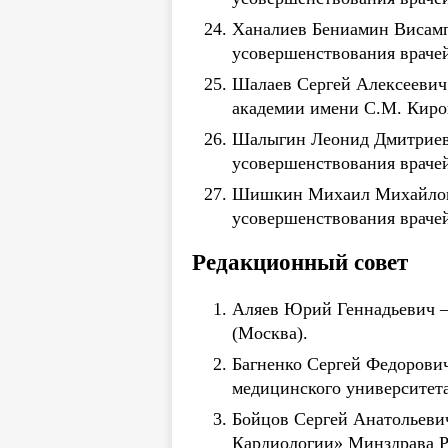
Ханалиев Бениамин Висамп
усовершенствования врачей
Шалаев Сергей Алексеевич
академии имени С.М. Киро
Шалыгин Леонид Дмитриеви
усовершенствования врачей
Шишкин Михаил Михайлович
усовершенствования врачей
Редакционный совет
Аляев Юрий Геннадьевич — 
(Москва).
Багненко Сергей Федорович
медицинского университета
Бойцов Сергей Анатольеви
Кардиологии» Минздрава Р