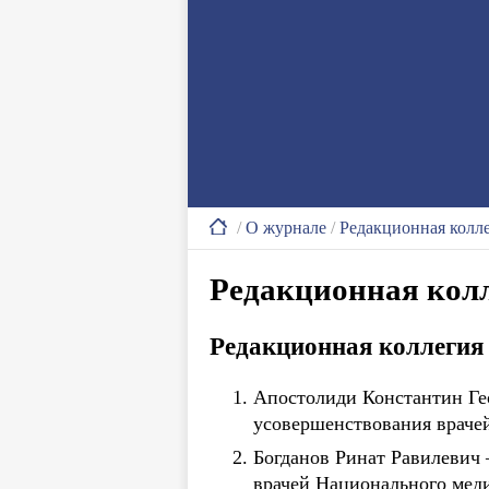
/
О журнале
/
Редакционная колле
Редакционная колл
Редакционная коллегия
Апостолиди Константин Ге
усовершенствования врачей
Богданов Ринат Равилевич 
врачей Национального меди